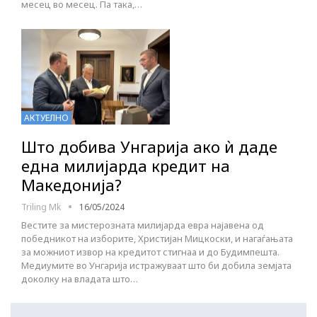
месец во месец. Па така,…
АКТУЕЛНО
Што добива Унгарија ако ѝ даде
една милијарда кредит на
Македонија?
Triling Mk
16/05/2024
Вестите за мистерозната милијарда евра најавена од
победникот на изборите, Христијан Мицкоски, и нагаѓањата
за можниот извор на кредитот стигнаа и до Будимпешта.
Медиумите во Унгарија истражуваат што би добила земјата
доколку на владата што…