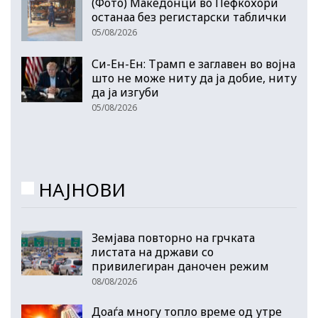
(Фото) Македонци во Пефкохори
останаа без регистарски таблички
05/08/2026
Си-Ен-Ен: Трамп е заглавен во војна
што не може ниту да ја добие, ниту
да ја изгуби
05/08/2026
НАЈНОВИ
Земјава повторно на грчката
листата на држави со
привилегиран даночен режим
08/08/2026
Доаѓа многу топло време од утре