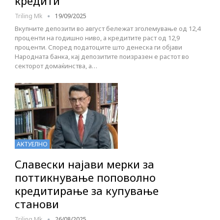
кредити
Triling Mk
19/09/2025
Вкупните депозити во август бележат зголемување од 12,4
проценти на годишно ниво, а кредитите раст од 12,9
проценти. Според податоците што денеска ги објави
Народната банка, кај депозитите поизразен е растот во
секторот домаќинства, а…
АКТУЕЛНО
Славески најави мерки за
поттикнување поповолно
кредитирање за купување
станови
Triling Mk
26/08/2025