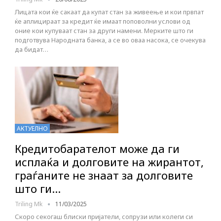
Лицата кои ќе сакаат да купат стан за живеење и кои првпат
ќе аплицираат за кредит ќе имаат поповолни услови од
оние кои купуваат стан за други намени. Мерките што ги
подготвува Народната банка, а се во оваа насока, се очекува
да бидат…
АКТУЕЛНО
Кредитобарателот може да ги
исплаќа и долговите на жирантот,
граѓаните не знаат за долговите
што ги…
Triling Mk
11/03/2025
Скоро секогаш блиски пријатели, сопрузи или колеги си