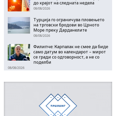
до крајот на следната недела
08/08/2026
Турција го ограничува пловењето
на трговски бродови во Црното
Море преку Дарданелите
08/08/2026
Филипче: Карпалак не смее да биде
само датум во календарот – мирот
се гради со одговорност, а не со
поделби
08/08/2026