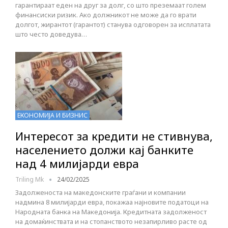
гарантираат еден на друг за долг, со што преземаат голем
финансиски ризик. Ако должникот не може да го врати
долгот, жирантот (гарантот) станува одговорен за исплатата
што често доведува…
ЕКОНОМИЈА И БИЗНИС
Интересот за кредити не стивнува,
населението должи кај банките
над 4 милијарди евра
Triling Mk
24/02/2025
Задолженоста на македонските граѓани и компании
надмина 8 милијарди евра, покажаа најновите податоци на
Народната банка на Македонија. Кредитната задолженост
на домаќинствата и на стопанството незапирливо расте од