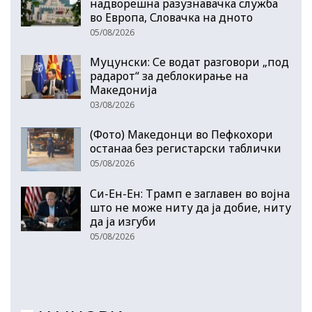
надворешна разузнавачка служба
во Европа, Словачка на дното
05/08/2026
Муцунски: Се водат разговори „под
радарот“ за деблокирање на
Македонија
03/08/2026
(Фото) Македонци во Пефкохори
останаа без регистарски таблички
05/08/2026
Си-Ен-Ен: Трамп е заглавен во војна
што не може ниту да ја добие, ниту
да ја изгуби
05/08/2026