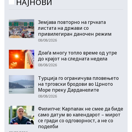
НАЈНОВИ
Земјава повторно на грчката
листата на држави со
привилегиран даночен режим
08/08/2026
Доаѓа многу топло време од утре
до крајот на следната недела
08/08/2026
Турција го ограничува пловењето
на трговски бродови во Црното
Море преку Дарданелите
08/08/2026
Филипче: Карпалак не смее да биде
само датум во календарот – мирот
се гради со одговорност, а не со
поделби