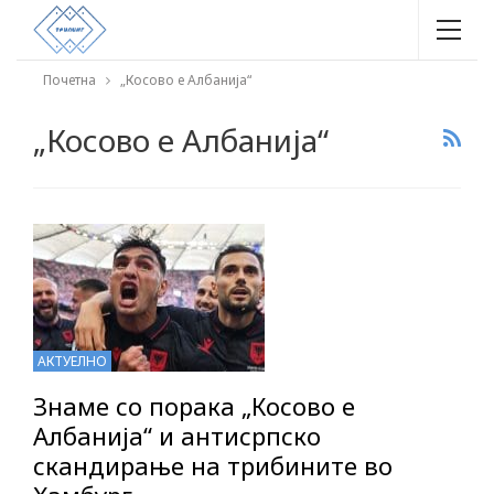
Почетна
„Косово е Албанија“
„Косово е Албанија“
АКТУЕЛНО
Знаме со порака „Косово е
Албанија“ и антисрпско
скандирање на трибините во