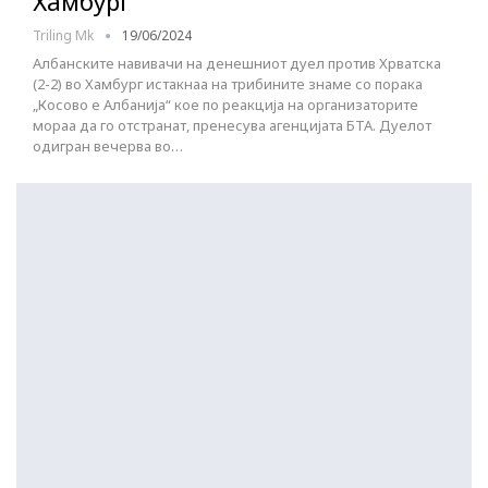
Хамбург
Triling Mk
19/06/2024
Албанските навивачи на денешниот дуел против Хрватска
(2-2) во Хамбург истакнаа на трибините знаме со порака
„Косово е Албанија“ кое по реакција на организаторите
мораа да го отстранат, пренесува агенцијата БТА. Дуелот
одигран вечерва во…