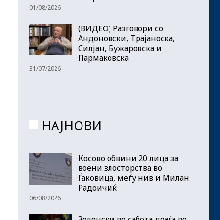
01/08/2026
(ВИДЕО) Разговори со
Андоновски, Трајаноска,
Силјан, Бужаровска и
Пармаковска
31/07/2026
НАЈНОВИ
Косово обвини 20 лица за
воени злосторства во
Ѓаковица, меѓу нив и Милан
Радоичиќ
06/08/2026
Зеленски во сабота доаѓа во