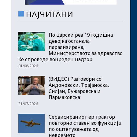
НАЈЧИТАНИ
По царски рез 19 годишна
девојка останала
парализирана,
Министерството за здравство
ќе спроведе вонреден надзор
01/08/2026
(ВИДЕО) Разговори со
Андоновски, Трајаноска,
Силјан, Бужаровска и
Пармаковска
31/07/2026
Сервисираниот ер трактор
повторно ставен во функција
по оштетувањата од
невремето