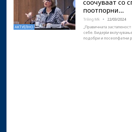
соочуваат со 
поотпорни…
Triling Mk
22/03/2024
„Правичната застапеност 
АКТУЕЛНО
себе. Бидејќи вклучување
подобри и посеопфатни р