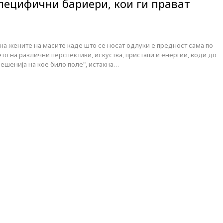
специфични бариери, кои ги прават
на жените на масите каде што се носат одлуки е предност сама по
то на различни перспективи, искуства, пристапи и енергии, води до
ешенија на кое било поле", истакна…