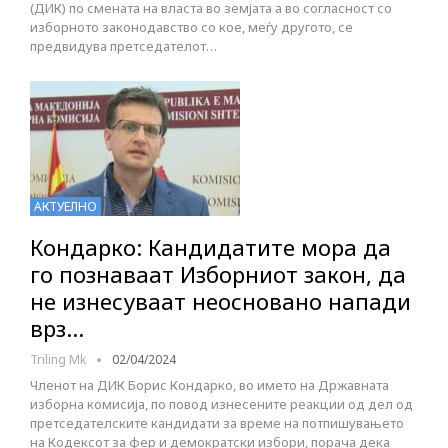
(ДИК) по смената на власта во земјата а во согласност со
изборното законодавство со кое, меѓу другото, се
предвидува претседателот…
АКТУЕЛНО
Кондарко: Кандидатите мора да
го познаваат Изборниот закон, да
не изнесуваат неосновано напади
врз…
Triling Mk
02/04/2024
Членот на ДИК Борис Кондарко, во името на Државната
изборна комисија, по повод изнесените реакции од дел од
претседателските кандидати за време на потпишувањето
на Кодексот за фер и демократски избори, порача дека