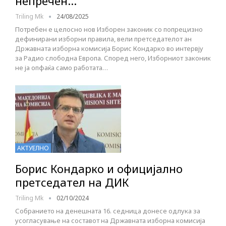
непречен…
Triling Mk
24/08/2025
Потребен е целосно нов Изборен законик со попрецизно
дефинирани изборни правила, вели претседателот ан
Државната изборна комисија Борис Кондарко во интервју
за Радио слободна Европа. Според него, Изборниот законик
не ја опфаќа само работата…
АКТУЕЛНО
Борис Кондарко и официјално
претседател на ДИК
Triling Mk
02/10/2024
Собранието на денешната 16. седница донесе одлука за
усогласување на составот на Државната изборна комисија