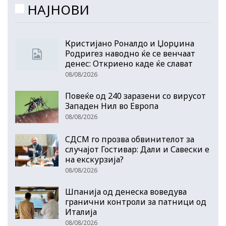
НАЈНОВИ
Кристијано Роналдо и Џорџина
Родригез наводно ќе се венчаат
денес: Откриено каде ќе слават
08/08/2026
Повеќе од 240 заразени со вирусот
Западен Нил во Европа
08/08/2026
СДСМ го прозва обвинителот за
случајот Гостивар: Дали и Савески е
на екскурзија?
08/08/2026
Шпанија од денеска воведува
гранични контроли за патници од
Италија
08/08/2026