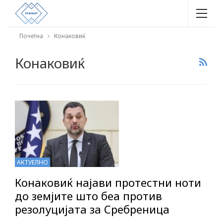
Почетна
Конаковиќ
Конаковиќ
АКТУЕЛНО
Конаковиќ најави протестни ноти
до земјите што беа против
резолуцијата за Сребреница