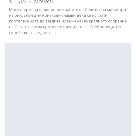
Triling Mk
24/05/2024
Министерот за надворешни работи во Советот на министри
на БиХ, Елмедин Конаковиќ најави дека ќе испрати
протестна нота до земјите членки на Генералното собрание
на ОН што гласаа против резолуцијата за Сребреница. На
синоќешната седница…