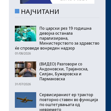
НАЈЧИТАНИ
По царски рез 19 годишна
девојка останала
парализирана,
Министерството за здравство
ќе спроведе вонреден надзор
01/08/2026
(ВИДЕО) Разговори со
Андоновски, Трајаноска,
Силјан, Бужаровска и
Пармаковска
31/07/2026
Сервисираниот ер трактор
повторно ставен во функција
по оштетувањата од
невремето