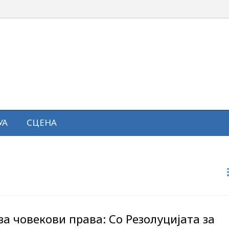
УА
СЦЕНА
за човекови права: Со Резолуцијата за