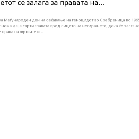
етот се залага за правата на…
 за Меѓународен ден на сеќавање на геноцидот во Сребреница во 199
т нема да ја сврти главата пред лицето на негирањето, дека ќе застан
е права на жртвите и…