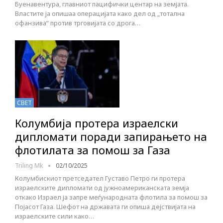
Буенавентура, главниот пацифички центар на земјата.
Властите ја опишаа операцијата како дел од „тотална
офанзива“ против трговијата со дрога…
СВЕТ
Колумбија протера израелски
дипломати поради запирањето на
флотилата за помош за Газа
Triling Mk
02/10/2025
Колумбискиот претседател Густаво Петро ги протера
израелските дипломати од јужноамериканската земја
откако Израел ја запре меѓународната флотила за помош за
Појасот Газа. Шефот на државата ги опиша дејствијата на
израелските сили како…