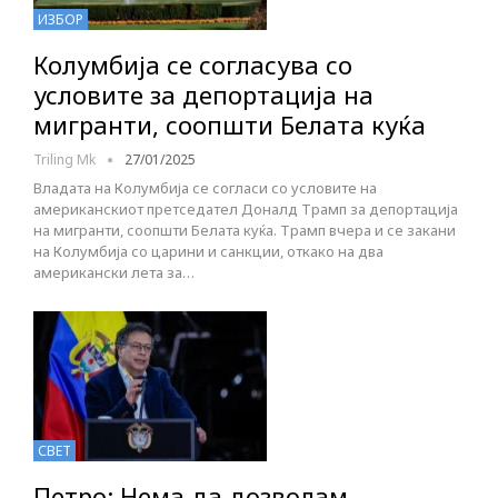
ИЗБОР
Колумбија се согласува со
условите за депортација на
мигранти, соопшти Белата куќа
Triling Mk
27/01/2025
Владата на Колумбија се согласи со условите на
американскиот претседател Доналд Трамп за депортација
на мигранти, соопшти Белата куќа. Трамп вчера и се закани
на Колумбија со царини и санкции, откако на два
американски лета за…
СВЕТ
Петро: Нема да дозволам