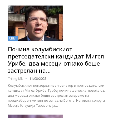
СВЕТ
Почина колумбискиот
претседателски кандидат Мигел
Урибе, два месеци откако беше
застрелан на…
Triling Mk
11/08/2025
Колумбискиот конзервативен сенатор и претседателски
кандидат Мигел Урибе Турбај почина денеска, повеќе од
два месеци откако беше застрелан за време на
предизборен митинг во западна Богота. Неговата сопруга
Марија Клаудија Таразона ја…