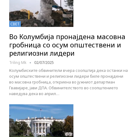
СВЕТ
Во Колумбија пронајдена масовна
гробница со осум општествени и
религиозни лидери
Triling Mk
02/07/2025
Колумбиските обвинители вчера соопштија дека останки на
осум општествени и религиозни лидери биле пронајдени
во масовна гробница, откриена во јужниот департман
Гвавијаре, јави ДПА. Обвинителството во соопштението
наведува дека во април…