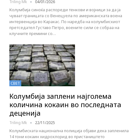
Triling Mk
04/01/2026
Колумбија синоќа распореди тенкови и војници за да ја
чуваат границата со Венецуела по американската воена
интервенција во Каракас. По наредба на колумбискиот
претседател Густаво Петро, воените сили се собраа на
клучните премини со…
СВЕТ
Колумбија заплени најголема
количина кокаин во последната
деценија
Triling Mk
22/11/2025
Колумбиската национална полиција објави дека запленила
14 тони кокаин хидрохлорид во пристаништето