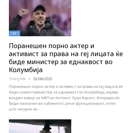
СВЕТ
Поранешен порно актер и
активист за права на геј лицата ќе
биде министер за еднаквост во
Колумбија
Triling Mk
02/08/2025
Поранешен порно актер и активист за права на геј лицата ќе
биде новиот министер за еднаквост во Колумбија, изјави
владин извор за АФП во петокот. Хуан Карлос Флоријан ќе
биде назначен во кабинетот, рече функционерот, потег
што сигурно ќе…