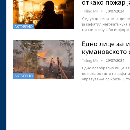
откако пожар ј
Triling Mk
30/07/2024
Седумдесет и петгодише
ја зафатил неговата куќа
АКТУЕЛНО
нивниот внук. Во информ
Едно лице заг
кумановското
Triling Mk
29/07/2024
Едно повозрасно лице за
во пожарот што го зафат
АКТУЕЛНО
управување со кризи, Ст