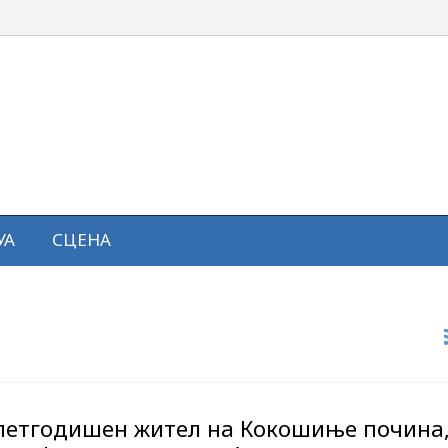
УА
СЦЕНА
петгодишен жител на Кокошиње почина