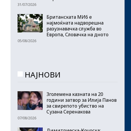
31/07/2026
Британската МИ6 е
најмоќната надворешна
разузнавачка служба во
Европа, Словачка на дното
05/08/2026
НАЈНОВИ
Зголемена казната на 20
години затвор за Илија Панов
за свирепото убиство на
Сузана Серенакова
07/08/2026
Димитриеска-Кочоска: