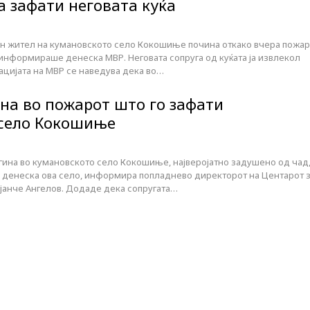
а зафати неговата куќа
н жител на кумановското село Кокошиње почина откако вчера пожар
, информираше денеска МВР. Неговата сопруга од куќата ја извлекол
ацијата на МВР се наведува дека во…
ина во пожарот што го зафати
 село Кокошиње
гина во кумановското село Кокошиње, најверојатно задушено од чад
и денеска ова село, информира попладнево директорот на Центарот 
ојанче Ангелов. Додаде дека сопругата…