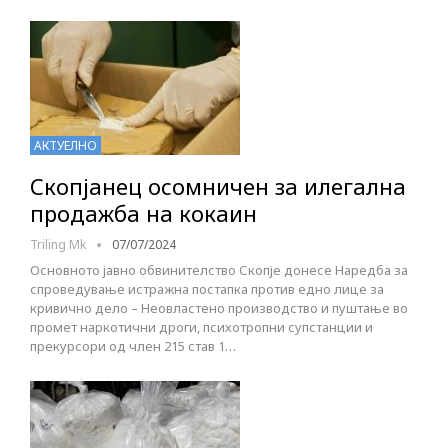
АКТУЕЛНО
Скопјанец осомничен за илегална
продажба на кокаин
Triling Mk
07/07/2024
Основното јавно обвинителство Скопје донесе Наредба за
спроведување истражна постапка против едно лице за
кривично дело – Неовластено производство и пуштање во
промет наркотични дроги, психотропни супстанции и
прекурсори од член 215 став 1…