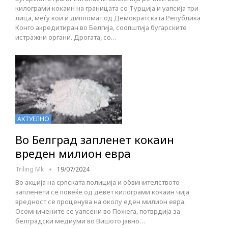
килограми кокаин на границата со Турција и уапсија три
лица, меѓу кои и дипломат од Демократската Република
Конго акредитиран во Белгија, соопштија бугарските
истражни органи. Дрогата, со…
АКТУЕЛНО
Во Белград запленет кокаин
вреден милион евра
Triling Mk
19/07/2024
Во акција на српската полиција и обвинителството
запленети се повеќе од девет килограми кокаин чија
вредност се проценува на околу еден милион евра.
Осомничените се уапсени во Пожега, потврдија за
белградски медиуми во Вишото јавно…