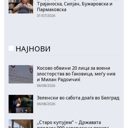
Трајаноска, Силјан, Бужаровска и
Пармаковска
31/07/2026
НАЈНОВИ
Косово обвини 20 лица за воени
злосторства во Ѓаковица, меѓу нив
и Милан Радоичиќ
06/08/2026
Зеленски во сабота доаѓа во Белград
06/08/2026
,,Старо купујем” – Државата
продава 990 хаварисани возила