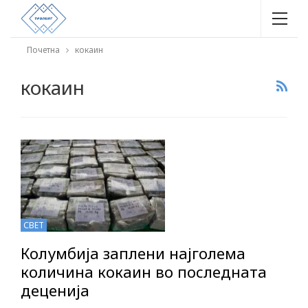
Почетна
кокаин
кокаин
СВЕТ
Колумбија заплени најголема
количина кокаин во последната
деценија