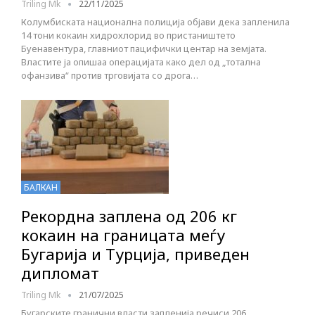
Triling Mk
22/11/2025
Колумбиската национална полиција објави дека запленила
14 тони кокаин хидрохлорид во пристаништето
Буенавентура, главниот пацифички центар на земјата.
Властите ја опишаа операцијата како дел од „тотална
офанзива“ против трговијата со дрога…
БАЛКАН
Рекорднa запленa од 206 кг
кокаин на границата меѓу
Бугарија и Турција, приведен
дипломат
Triling Mk
21/07/2025
Бугарските гранични власти запленија речиси 206