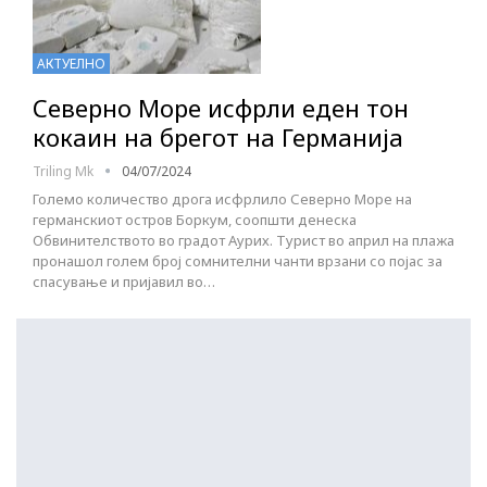
АКТУЕЛНО
Северно Море исфрли еден тон
кокаин на брегот на Германија
Triling Mk
04/07/2024
Големо количество дрога исфрлило Северно Море на
германскиот остров Боркум, соопшти денеска
Обвинителството во градот Аурих. Турист во април на плажа
пронашол голем број сомнителни чанти врзани со појас за
спасување и пријавил во…