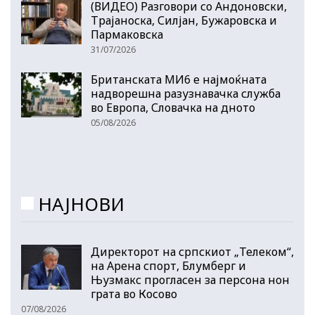
(ВИДЕО) Разговори со Андоновски,
Трајаноска, Силјан, Бужаровска и
Пармаковска
31/07/2026
Британската МИ6 е најмоќната
надворешна разузнавачка служба
во Европа, Словачка на дното
05/08/2026
НАЈНОВИ
Директорот на српскиот „Телеком“,
на Арена спорт, Блумберг и
Њузмакс прогласен за персона нон
грата во Косово
07/08/2026