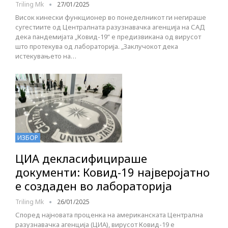
Triling Mk
27/01/2025
Висок кинески функционер во понеделникот ги негираше
сугестиите од Централната разузнавачка агенција на САД
дека пандемијата „Ковид-19“ е предизвикана од вирусот
што протекува од лабораторија. „Заклучокот дека
истекувањето на…
ИЗБОР
ЦИА декласифицираше
документи: Ковид-19 најверојатно
е создаден во лабораторија
Triling Mk
26/01/2025
Според најновата проценка на американската Централна
разузнавачка агенција (ЦИА), вирусот Ковид-19 е