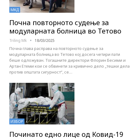
МКД
Почна повторното судење за
модуларната болница во Тетово
Triling Mk
18/03/2025
Почна глава расправа на повторното судење за
модуларната болница во Тетово кој досега четири пати
беше одложуван. Тогашните директори Флорин Бесими и
Артан Етеми кои се обвинети за кривично дело „тешки дела
против општата сигурност“, се…
ИЗБОР
Починато едно лице од Ковид-19