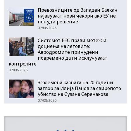
Превозниците од Западен Балкан
најавуваат нови чекори ако ЕУ не
понуди решение
07/08/2026
Системот ЕЕС прави метеж и
доцнења на летовите:
Аеродромите принудени
повремено да ги исклучуваат
контролите
07/08/2026
Зголемена казната на 20 години
затвор за Илија Панов за свирепото
убиство на Сузана Серенакова
07/08/2026