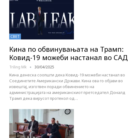
СВЕТ
Кина по обвинувањата на Трамп:
Ковид-19 можеби настанал во САД
Triling Mk
30/04/2025
Кина денеска соопшти дека Ковид-19 можеби настанал во
Соединетите Американски Држави. Кина ова го објави во
извештај, изготвен поради обвинението на
администрацијата на американскиот претседател Доналд
Трамп дека вирусот протекол од…