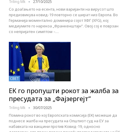
Triling Mk
27/10/2025
Со доаѓањето на есента, нови варијанти на вирусот што
предизвикува ковид-19 повторно се шират низ Европа. Во
Германија моментално доминира сојот ХФГ (XFG), кој
медиумите го нарекоа „Франкенштајн“. Овој сој е поврзан
со непријатен симптом –…
СВЕТ
ЕК го пропушти рокот за жалба за
пресудата за „Фајзергејт“
Triling Mk
30/07/2025
Помина рокот во кој Европската комисија (ЕК) можеше да
поднесе жалба на пресудата на Општиот суд на ЕУ за
набавката на вакцини против Ковид-19, односно