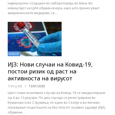
најверојатно создаден во лабораторија, во Кина. Во
извештајот на ЦИА објавен вчера, како што пренесуваат
американските медиуми, се…
ИЗБОР
ИЈЗ: Нови случаи на Ковид-19,
постои ризик од раст на
активноста на вирусот
Triling Mk
13/01/2025
Шест нови позитивни случаи на Ковид-19 се евидентирани
од 6 до 12 јануари. По два случаја се регистрирани во
Куманово и во Струмица, по еден во Скопје и во Кичево,
покажуваат податоците на Институтот за јавно здравје (ИЈЗ),
објавени…