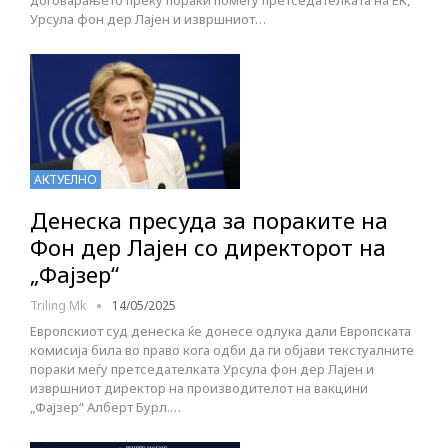
договарањето преку пораки помеѓу претседателката на ЕК,
Урсула фон дер Лајен и извршниот…
АКТУЕЛНО
Денеска пресуда за пораките на
Фон дер Лајен со директорот на
„Фајзер“
Triling Mk
14/05/2025
Европскиот суд денеска ќе донесе одлука дали Европската
комисија била во право кога одби да ги објави текстуалните
пораки меѓу претседателката Урсула фон дер Лајен и
извршниот директор на производителот на вакцини
„Фајзер“ Алберт Бурл.…