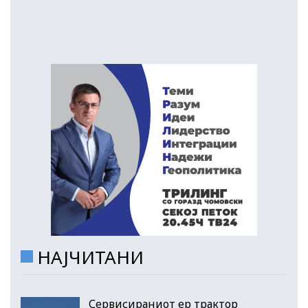
НАЈЧИТАНИ
Сервисираниот ер трактор