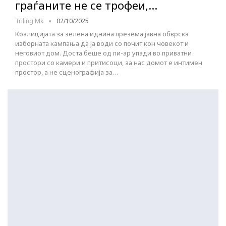
граѓаните не се трофеи,…
Triling Mk
02/10/2025
Коалицијата за зелена иднина презема јавна обврска
изборната кампања да ја води со почит кон човекот и
неговиот дом. Доста беше од пи-ар упади во приватни
простори со камери и притисоци, за нас домот е интимен
простор, а не сценографија за…