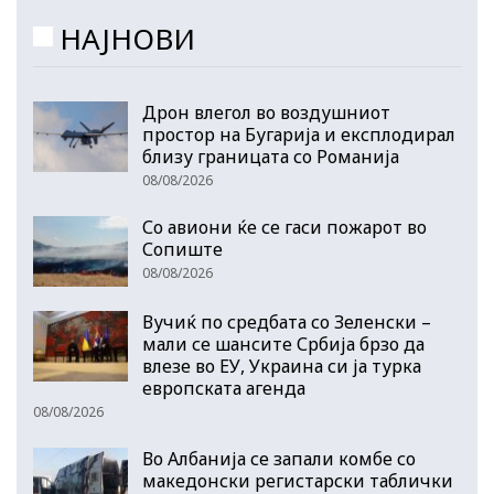
НАЈНОВИ
Дрон влегол во воздушниот
простор на Бугарија и експлодирал
близу границата со Романија
08/08/2026
Со авиони ќе се гаси пожарот во
Сопиште
08/08/2026
Вучиќ по средбата со Зеленски –
мали се шансите Србија брзо да
влезе во ЕУ, Украина си ја турка
европската агенда
08/08/2026
Во Албанија се запали комбе со
македонски регистарски таблички