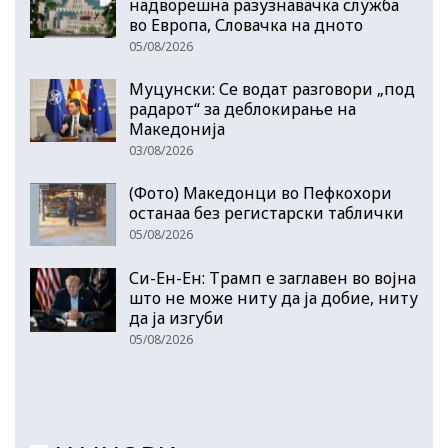
надворешна разузнавачка служба
во Европа, Словачка на дното
05/08/2026
Муцунски: Се водат разговори „под
радарот“ за деблокирање на
Македонија
03/08/2026
(Фото) Македонци во Пефкохори
останаа без регистарски таблички
05/08/2026
Си-Ен-Ен: Трамп е заглавен во војна
што не може ниту да ја добие, ниту
да ја изгуби
05/08/2026