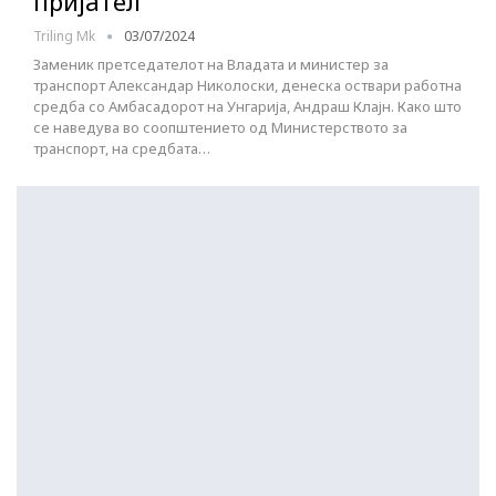
пријател“
Triling Mk
03/07/2024
Заменик претседателот на Владата и министер за
транспорт Александар Николоски, денеска оствари работна
средба со Амбасадорот на Унгарија, Андраш Клајн. Како што
се наведува во соопштението од Министерството за
транспорт, на средбата…