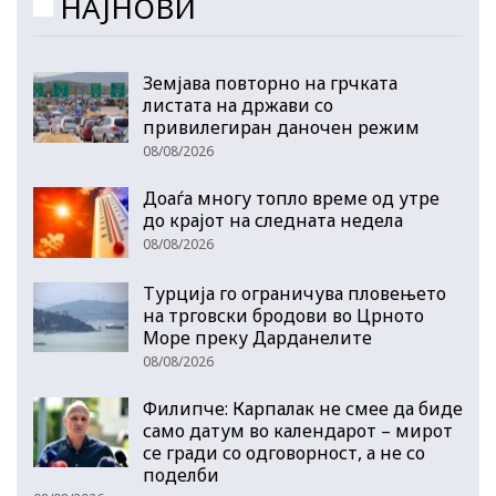
НАЈНОВИ
Земјава повторно на грчката
листата на држави со
привилегиран даночен режим
08/08/2026
Доаѓа многу топло време од утре
до крајот на следната недела
08/08/2026
Турција го ограничува пловењето
на трговски бродови во Црното
Море преку Дарданелите
08/08/2026
Филипче: Карпалак не смее да биде
само датум во календарот – мирот
се гради со одговорност, а не со
поделби