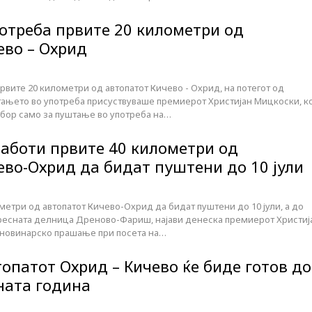
отреба првите 20 километри од
ево – Охрид
рвите 20 километри од автопатот Кичево - Охрид, на потегот од
штањето во употреба присуствуваше премиерот Христијан Мицкоски, ко
збор само за пуштање во употреба на…
работи првите 40 километри од
ево-Охрид да бидат пуштени до 10 јули
метри од автопатот Кичево-Охрид да бидат пуштени до 10 јули, а до
пресната делница Дреново-Фариш, најави денеска премиерот Христиј
 новинарско прашање при посета на…
опатот Охрид – Кичево ќе биде готов до
ната година