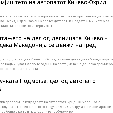
емјиштето на автопатот Кичево-Охрид
ни галерии ќе се стабилизира земјиштето на најкритичните делови о
ево-Охрид, изјави заменик претседателот на Владата и министер за
андар Николоски во интервју за ТВ…
тањето на дел од делницата Кичево –
 дека Македонија се движи напред
дел од делницата Кичево - Охрид, е силен доказ дека Македонија с
 се надминуваат долгите години на застој, истакна денеска премиеро
пуштањето на делницата…
лучката Подмоље, дел од автопатот
д
в проблем на изградбата на автопатот Охрид - Кичево. Тоа е
 клучката Подмоље, што го спојува Охрид и Струга, но и две држави
И тоа беше еден од наследените проблеми во…