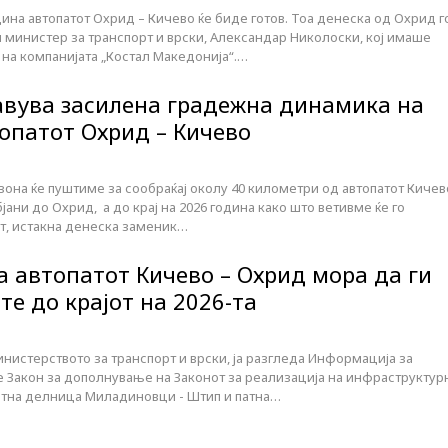
дина автопатот Охрид – Кичево ќе биде готов. Тоа денеска од Охрид г
 министер за транспорт и врски, Александар Николоски, кој имаше
 на компанијата „Костал Македонија“.…
авува засилена градежна динамика на
топатот Охрид – Кичево
зона ќе пуштиме за сообраќај околу 40 километри од автопатот Кичев
јани до Охрид, а до крај на 2026 година како што ветивме ќе го
т, истакна денеска заменик…
а автопатот Кичево – Охрид мора да ги
е до крајот на 2026-та
инистерството за транспорт и врски, ја разгледа Информација за
 Закон за дополнување на Законот за реализација на инфраструктур
патна делница Миладиновци - Штип и патна…