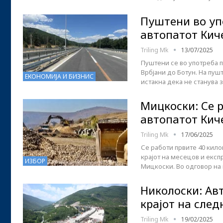
Пуштени во уп
автопатот Кич
Triling Mk
13/07/2025
Пуштени се во употреба п
Врбјани до Ботун. На пу
ЕКОНОМИЈА И БИЗНИС
истакна дека не станува 
Мицкоски: Се 
автопатот Кич
Triling Mk
17/06/2025
Се работи првите 40 кило
крајот на месецов и екс
ИЗБОР
Мицкоски. Во одговор на
Николоски: Авт
крајот на след
Triling Mk
19/02/2025