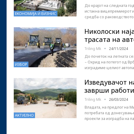
До крајот на следната го
истакна вицепремиерот и
ЕКОНОМИЈА И БИЗНИС
средба со раководството
Николоски нај
трасата на ав
Triling Mk
24/11/2024
До почеток на летната се
– Охрид на потегот од Врб
ИЗБОР
изградиме целиот автопа
Изведувачот н
заврши работит
Triling Mk
26/03/2024
Владата, на предлог на М
потребата од донесување
АКТУЕЛНО
проекти за изградба на 