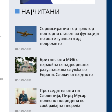
НАЈЧИТАНИ
Сервисираниот ер трактор
повторно ставен во функција
ј
по оштетувањата од
невремето
01/08/2026
Британската МИ6 е
најмоќната надворешна
разузнавачка служба во
Европа, Словачка на дното
ан
05/08/2026
Претседателката на
Словенија, Пирц Мусар
полесно повредена во
сообраќајна несреќа
01/08/2026