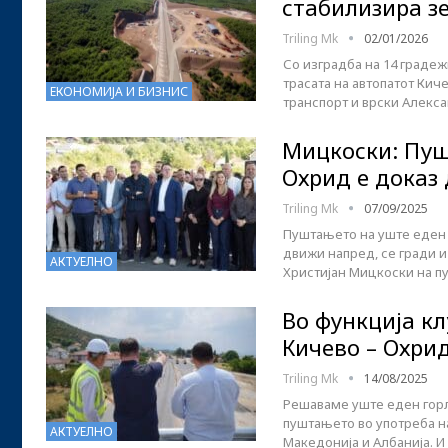
стабилизира з
Triling Mk
02/01/2026
Со изградба на 14 градеж
трасата на автопатот Кич
ЕКОНОМИЈА И БИЗНИС
транспорт и врски Алекс
Мицкоски: Пуш
Охрид е доказ
Triling Mk
07/09/2025
Пуштањето на уште еден 
движи напред, се гради и
АКТУЕЛНО
Христијан Мицкоски на 
Во функција к
Кичево – Охри
Triling Mk
14/08/2025
Решаваме уште еден горли
пуштањето во употреба на
АКТУЕЛНО
Македонија и Албанија. 