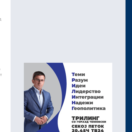
д
е
т