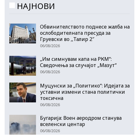
НАЈНОВИ
Обвинителството поднесе жалба на
ослободителната пресуда за
Груевски во ,,Талир 2″
06/08/2026
„Им симнувам капа на РКМ“:
Сведочења за случајот „Мазут“
06/08/2026
Муцунски за „Политико“: Идејата за
уставни измени стана политички
токсична
06/08/2026
Бугарија: Воен аеродром станува
вселенски центар
06/08/2026