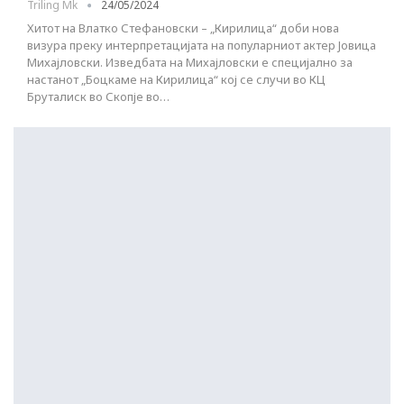
Triling Mk
24/05/2024
Хитот на Влатко Стефановски – „Кирилица“ доби нова
визура преку интерпретацијата на популарниот актер Јовица
Михајловски. Изведбата на Михајловски е специјално за
настанот „Боцкаме на Кирилица“ кој се случи во КЦ
Бруталиск во Скопје во…