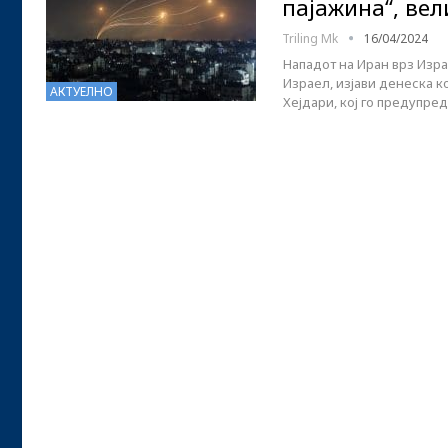
пајажина“, ве
Triling Mk
16/04/2024
Нападот на Иран врз Изр
Израел, изјави денеска к
АКТУЕЛНО
Хејдари, кој го предупре