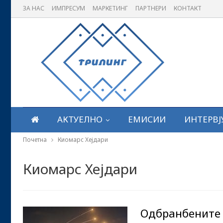
ЗА НАС
ИМПРЕСУМ
МАРКЕТИНГ
ПАРТНЕРИ
КОНТАКТ
АКТУЕЛНО
ЕМИСИИ
ИНТЕРВЈ
Почетна
Киомарс Хејдари
Киомарс Хејдари
Одбранбените 