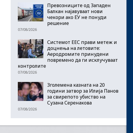
Превозниците од Западен
Балкан најавуваат нови
чекори ако ЕУ не понуди
решение
07/08/2026
Системот ЕЕС прави метеж и
доцнења на летовите:
Аеродромите принудени
повремено да ги исклучуваат
контролите
07/08/2026
Зголемена казната на 20
години затвор за Илија Панов
за свирепото убиство на
Сузана Серенакова
07/08/2026