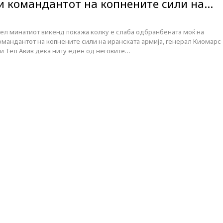
ли командантот на копнените сили на…
аел минатиот викенд покажа колку е слаба одбранбената моќ на
омандантот на копнените сили на иранската армија, генерал Киомарс
ди Тел Авив дека ниту еден од неговите…