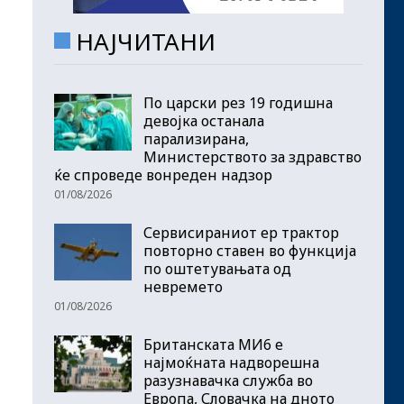
НАЈЧИТАНИ
По царски рез 19 годишна
девојка останала
парализирана,
Министерството за здравство
ќе спроведе вонреден надзор
01/08/2026
Сервисираниот ер трактор
повторно ставен во функција
по оштетувањата од
невремето
01/08/2026
Британската МИ6 е
најмоќната надворешна
разузнавачка служба во
Европа, Словачка на дното