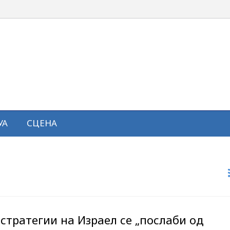
УА
СЦЕНА
стратегии на Израел се „послаби од