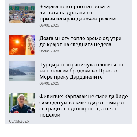
Земјава повторно на грчката
листата на држави со
привилегиран даночен режим
08/08/2026
Доаѓа многу топло време од утре
до крајот на следната недела
08/08/2026
Турција го ограничува пловењето
на трговски бродови во Црното
Море преку Дарданелите
08/08/2026
Филипче: Карпалак не смее да биде
само датум во календарот – мирот
се гради со одговорност, а не со
поделби
08/08/2026