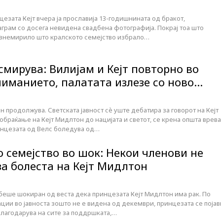
зата Кејт вчера ја прославија 13-годишнината од бракот,
аграм со досега невидена свадбена фотографија. Покрај тоа што
вознемирило што кралското семејство избрало…
 смирува: Вилијам и Кејт повторно во
ниманието, палатата излезе со ново…
н продолжува. Светската јавност сè уште дебатира за говорот на Кејт
браќање на Кејт Мидлтон до нацијата и светот, се крена општа врева
инцезата од Велс боледува од…
 семејство во шок: Некои членови не
за болеста на Кејт Мидлтон
т беше шокиран од веста дека принцезата Кејт Мидлтон има рак. По
ии во јавноста зошто не е видена од декември, принцезата се појав
благодарува на сите за поддршката,…