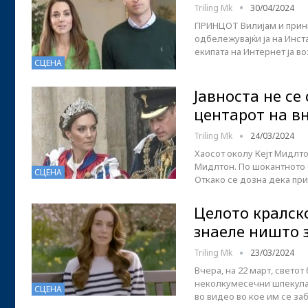
Triling Mk
30/04/2024
ПРИНЦОТ Вилијам и принце
одбележувајќи ја на Инст
екипата на Интернет ја 
СЦЕНА
Јавноста не се
центарот на в
Triling Mk
24/03/2024
Хаосот околу Кејт Мидлто
Мидлтон. По шокантното о
СЦЕНА
Откако се дозна дека пр
Целото кралско
знаеле ништо 
Triling Mk
23/03/2024
Вчера, на 22 март, свето
неколкумесечни шпекулац
СЦЕНА
во видео во кое им се за