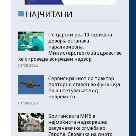
НАЈЧИТАНИ
По царски рез 19 годишна
девојка останала
парализирана,
Министерството за здравство
ќе спроведе вонреден надзор
01/08/2026
Сервисираниот ер трактор
повторно ставен во функција
по оштетувањата од
невремето
01/08/2026
Британската МИ6 е
најмоќната надворешна
разузнавачка служба во
Европа, Словачка на дното