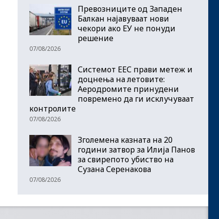
Превозниците од Западен
Балкан најавуваат нови
чекори ако ЕУ не понуди
решение
07/08/2026
Системот ЕЕС прави метеж и
доцнења на летовите:
Аеродромите принудени
повремено да ги исклучуваат
контролите
07/08/2026
Зголемена казната на 20
години затвор за Илија Панов
за свирепото убиство на
Сузана Серенакова
07/08/2026