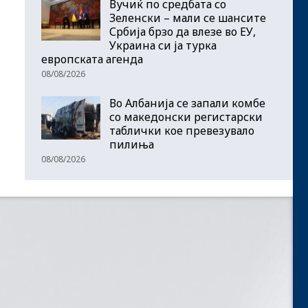
Вучиќ по средбата со
Зеленски – мали се шансите
Србија брзо да влезе во ЕУ,
Украина си ја турка
европската агенда
08/08/2026
Во Албанија се запали комбе
со македонски регистарски
таблички кое превезувало
пилиња
08/08/2026