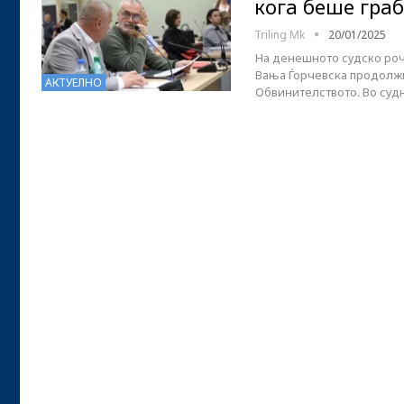
кога беше гра
Triling Mk
20/01/2025
На денешното судско роч
Вања Ѓорчевска продолжи
АКТУЕЛНО
Обвинителството. Во суд