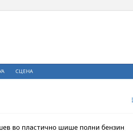
УА
СЦЕНА
ев во пластично шише полни бензин