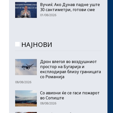
Вучиќ: Ако Дунав падне уште
30 сантиметри, готови сме
01/08/2026
НАЈНОВИ
Дрон влегол во воздушниот
простор на Бугарија и
експлодирал близу границата
со Романија
08/08/2026
Со авиони ќе се гаси пожарот
во Сопиште
08/08/2026