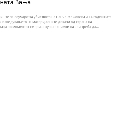
бната Вања
иште за случајот за убиството на Панче Жежовски и 14-годишната
 изведувањето на материјалните докази од страна на
ница во моментот се прикажуваат снимки на кои треба да…