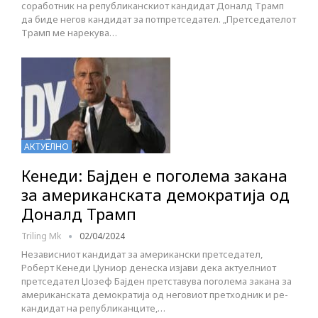
соработник на републиканскиот кандидат Доналд Трамп
да биде негов кандидат за потпретседател. „Претседателот
Трамп ме нарекува…
АКТУЕЛНО
Кенеди: Бајден е поголема закана
за американската демократија од
Доналд Трамп
Triling Mk
02/04/2024
Независниот кандидат за американски претседател,
Роберт Кенеди Џуниор денеска изјави дека актуелниот
претседател Џозеф Бајден претставува поголема закана за
американската демократија од неговиот претходник и ре-
кандидат на републиканците,…