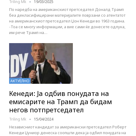
Triling Mk
19/03/2025
По наредба на американскиот претседател Доналд Трамп
беа декласифицирани материјалите поврзани со атентатот
на американскиот претседател Џон Кенеди во 1963 година.
-Тоа се многу информации, а вие сами ќе донесете одлука,
им рече Трамп на…
АКТУЕЛНО
Кенеди: Ја одбив понудата на
емисарите на Трамп да бидам
негов потпретседател
Triling Mk
15/04/2024
Независниот кандидат за американски претседател Роберт
Кенеди Џуниор денеска соопшти дека ја одбил понудата на