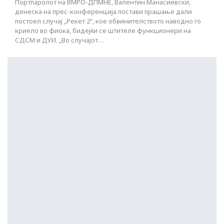
Портпаролот на ВМРО-ДПМНЕ, Валентин Манасиевски,
денеска на прес-конференција постави прашање дали
постоел случај „Рекет 2“, кое обвинителството наводно го
криело во фиока, бидејќи се штителе функционери на
СДСМ и ДУИ. „Во случајот…