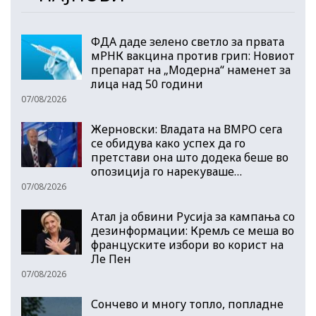
ФДА даде зелено светло за првата
мРНК вакцина против грип: Новиот
препарат на „Модерна“ наменет за
лица над 50 години
07/08/2026
Жерновски: Владата на ВМРО сега
се обидува како успех да го
претстави она што додека беше во
опозиција го нарекуваше…
07/08/2026
Атал ја обвини Русија за кампања со
дезинформации: Кремљ се меша во
француските избори во корист на
Ле Пен
07/08/2026
Сончево и многу топло, попладне