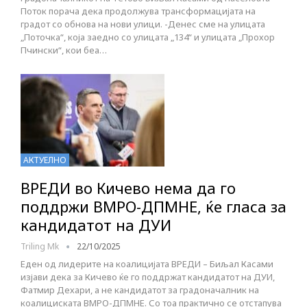
Поток порача дека продолжува трансформацијата на
градот со обнова на нови улици. -Денес сме на улицата
„Поточка“, која заедно со улицата „134“ и улицата „Прохор
Пчински“, кои беа…
АКТУЕЛНО
ВРЕДИ во Кичево нема да го
поддржи ВМРО-ДПМНЕ, ќе гласа за
кандидатот на ДУИ
Triling Mk
22/10/2025
Еден од лидерите на коалицијата ВРЕДИ – Биљал Касами
изјави дека за Кичево ќе го поддржат кандидатот на ДУИ,
Фатмир Дехари, а не кандидатот за градоначалник на
коалициската ВМРО-ДПМНЕ. Со тоа практично се отстапува