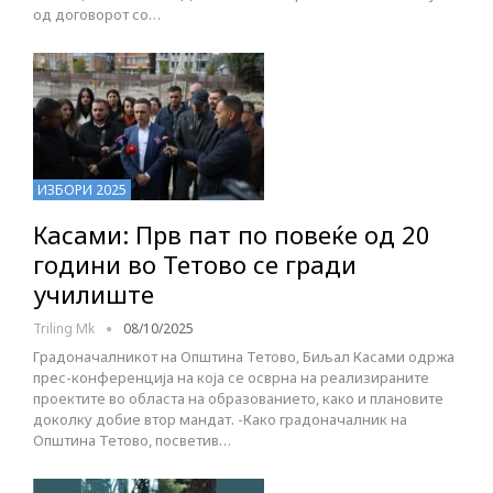
од договорот со…
ИЗБОРИ 2025
Касами: Прв пат по повеќе од 20
години во Тетово се гради
училиште
Triling Mk
08/10/2025
Градоначалникот на Општина Тетово, Биљал Касами одржа
прес-конференција на која се осврна на реализираните
проектите во областа на образованието, како и плановите
доколку добие втор мандат. -Како градоначалник на
Општина Тетово, посветив…