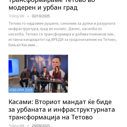
модерен и урбан град
Triling Mk
02/10/2025
Тетово го најдовме рушено, синоним за дупки и разурната
инфраструктура, град во колапс. Денес, населба по
населба, Тетово се трансформира и добива поинаков лик,
истакна кандидатот од ВРЕДИ за градоначалник на Тетово,
Биљал Касами.…
ИЗБОРИ 2025
Касами: Вториот мандат ќе биде
за урбаната и инфраструктурната
трансформација на Тетово
Triling Mk
29/09/2025