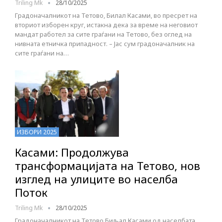
Triling Mk
28/10/2025
Градоначалникот на Тетово, Билал Касами, во пресрет на
вториот изборен круг, истакна дека за време на неговиот
мандат работел за сите граѓани на Тетово, без оглед на
нивната етничка припадност. – Јас сум градоначалник на
сите граѓани на…
ИЗБОРИ 2025
Касами: Продолжува
трансформацијата на Тетово, нов
изглед на улиците во населба
Поток
Triling Mk
28/10/2025
Градоначалникот на Тетово Биљал Касами од населбата