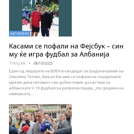
АКТУЕЛНО
Касами се пофали на Фејсбук – син
му ќе игра фудбал за Албанија
Triling Mk
08/10/2025
Еден од лидерите на ВЛЕН и кандидат за градоначалник на
Општина Тетово, Биљал Касами се пофали на социјалните
мрежи дека неговиот син добил повик да настапи за
албанската У-19 фудбалска репрезентација. „На средина на
кампањата,…