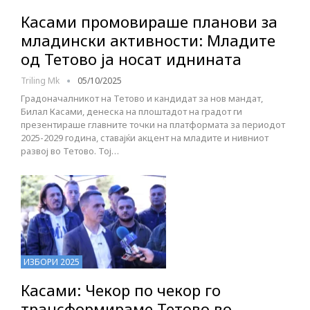
Касами промовираше планови за
младински активности: Младите
од Тетово ја носат иднината
Triling Mk
05/10/2025
Градоначалникот на Тетово и кандидат за нов мандат,
Билал Касами, денеска на плоштадот на градот ги
презентираше главните точки на платформата за периодот
2025-2029 година, ставајќи акцент на младите и нивниот
развој во Тетово. Тој…
ИЗБОРИ 2025
Касами: Чекор по чекор го
трансформираме Тетово во