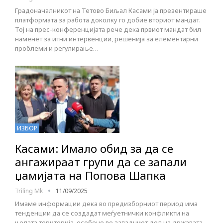
Градоначалникот на Тетово Биљал Касами ја презентираше
платформата за работа доколку го добие вториот мандат.
Тој на прес-конференцијата рече дека првиот мандат бил
наменет за итни интервенции, решенија за елементарни
проблеми и регулирање…
ИЗБОР
Касами: Имало обид за да се
ангажираат групи да се запали
џамијата на Попова Шапка
Triling Mk
11/09/2025
Имаме информации дека во предизборниот период има
тенденции да се создадат меѓуетнички конфликти на
целата територија, особено во западниот дел на државата,