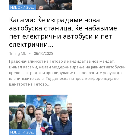
ИЗБОРИ 2025
Касами: Ќе изградиме нова
автобуска станица, ќе набавиме
пет електрични автобуси и пет
електрични…
Triling Mk
06/10/2025
Градоначалникот на Тетовo и кандидат за нов мандат,
Биљал Касами, најави модернизирање на јавниот автобуски
превоз за градот и проширување на превозните услуги до
планинските села. Тој денеска на прес-конференција во
центарот на Тетово…
ИЗБОРИ 2025