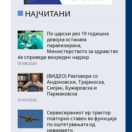
НАЈЧИТАНИ
По царски рез 19 годишна
девојка останала
парализирана,
Министерството за здравство
ќе спроведе вонреден надзор
01/08/2026
(ВИДЕО) Разговори со
Андоновски, Трајаноска,
Силјан, Бужаровска и
Пармаковска
31/07/2026
Сервисираниот ер трактор
повторно ставен во функција
по оштетувањата од
невремето