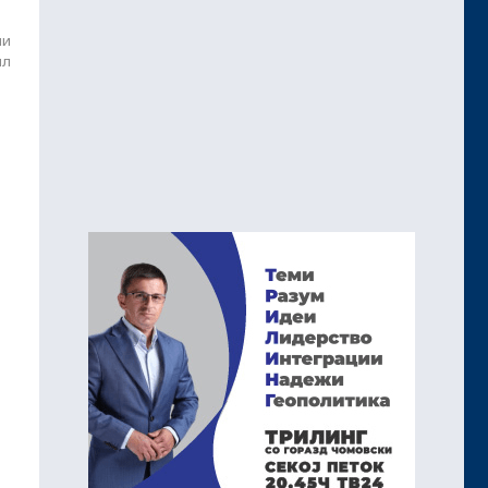
ни
ил