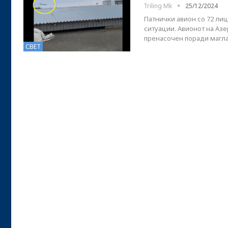
Triling Mk
25/12/2024
Патнички авион со 72 ли
ситуации. Авионот на Азер
пренасочен поради магла
СВЕТ