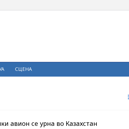
УА
СЦЕНА
ки авион се урна во Казахстан