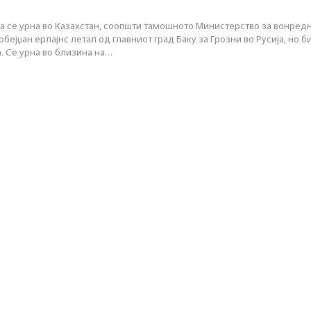
ца се урна во Казахстан, соопшти тамошното Министерство за вонред
бејџан ерлајнс летал од главниот град Баку за Грозни во Русија, но б
. Се урна во близина на…