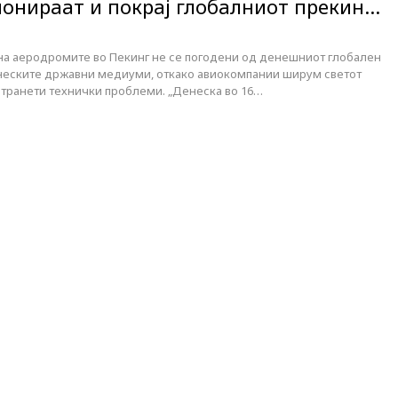
онираат и покрај глобалниот прекин…
на аеродромите во Пекинг не се погодени од денешниот глобален
кинеските државни медиуми, откако авиокомпании ширум светот
странети технички проблеми. „Денеска во 16…