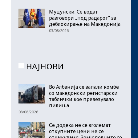
Муцунски: Се водат
разговори „под радарот“ за
деблокирање на Македонија
03/08/2026
НАЈНОВИ
Во Албанија се запали комбе
со македонски регистарски
таблички кое превезувало
пилиња
08/08/2026
Се додека не се зголемат
откупните цени не се
откажуваме: Земјоделците го