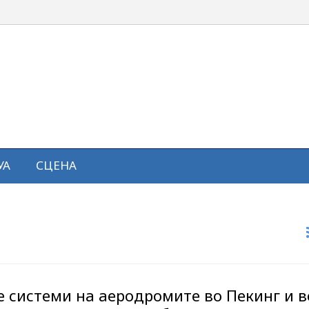
УА
СЦЕНА
е системи на аеродромите во Пекинг и в