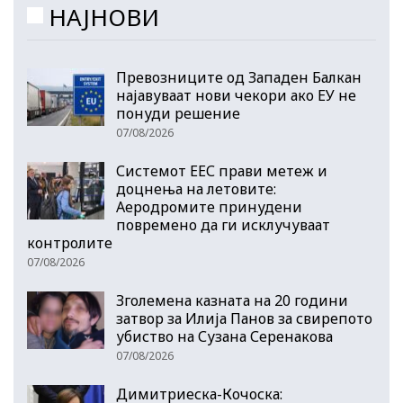
НАЈНОВИ
Превозниците од Западен Балкан
најавуваат нови чекори ако ЕУ не
понуди решение
07/08/2026
Системот ЕЕС прави метеж и
доцнења на летовите:
Аеродромите принудени
повремено да ги исклучуваат
контролите
07/08/2026
Зголемена казната на 20 години
затвор за Илија Панов за свирепото
убиство на Сузана Серенакова
07/08/2026
Димитриеска-Кочоска: