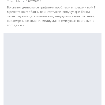
Triling Mk
19/07/2024
Во светот денеска се пријавени проблеми и прекини во ИТ
мрежите во глобалните институции, вклучувајќи банки,
телекомуникациски компании, медиуми и авиокомпании,
приземјени се авиони, медиуми не емитуваат програми, а
погоден е и…