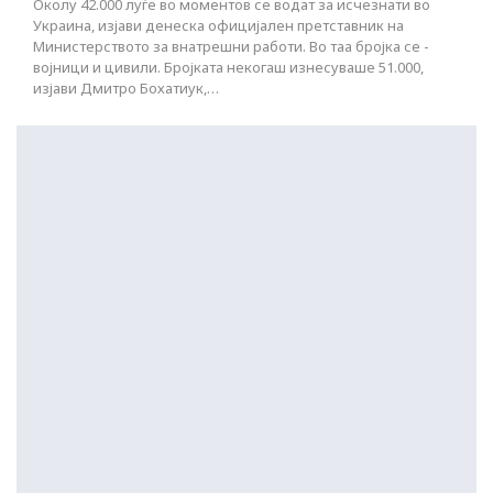
Околу 42.000 луѓе во моментов се водат за исчезнати во
Украина, изјави денеска официјален претставник на
Министерството за внатрешни работи. Во таа бројка се -
војници и цивили. Бројката некогаш изнесуваше 51.000,
изјави Дмитро Бохатиук,…