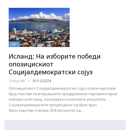
СВЕТ
Исланд: На изборите победи
опозицискиот
Социјалдемократски сојуз
Triling Mk
01/12/2024
Опозицискиот Социјалдемократски сојуз освои најголем
број гласови на вчерашните предвремени парламентарни
избори на Исланд, покажуваат конечните резултати.
Социјалдемократите предводени од Криструн
Фростадотир освоија 20,8 проценти од…