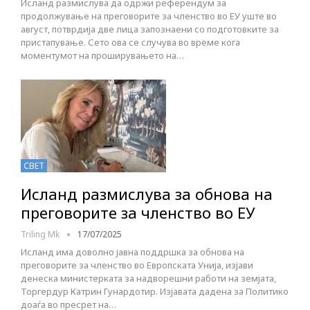
Исланд размислува да одржи референдум за
продолжување на преговорите за членство во ЕУ уште во
август, потврдија две лица запознаени со подготовките за
пристапување. Сето ова се случува во време кога
моментумот на проширувањето на…
СВЕТ
Исланд размислува за обнова на
преговорите за членство во ЕУ
Triling Mk
17/07/2025
Исланд има доволно јавна поддршка за обнова на
преговорите за членство во Европската Унија, изјави
денеска министерката за надворешни работи на земјата,
Торгердур Катрин Гунардотир. Изјавата дадена за Политико
доаѓа во пресрет на…