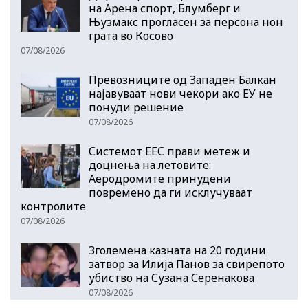
на Арена спорт, Блумберг и
Њузмакс прогласен за персона нон
грата во Косово
07/08/2026
Превозниците од Западен Балкан
најавуваат нови чекори ако ЕУ не
понуди решение
07/08/2026
Системот ЕЕС прави метеж и
доцнења на летовите:
Аеродромите принудени
повремено да ги исклучуваат
контролите
07/08/2026
Зголемена казната на 20 години
затвор за Илија Панов за свирепото
убиство на Сузана Серенакова
07/08/2026