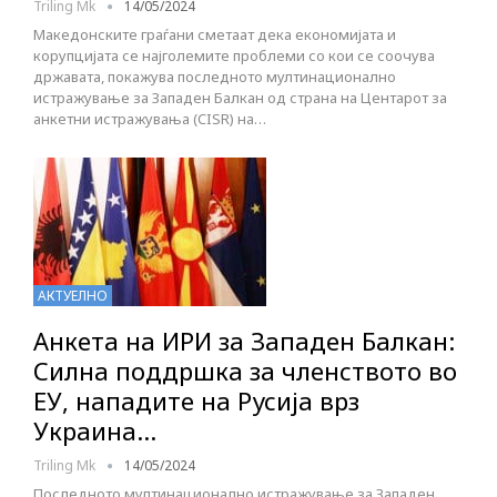
Triling Mk
14/05/2024
Македонските граѓани сметаат дека економијата и
корупцијата се најголемите проблеми со кои се соочува
државата, покажува последното мултинационално
истражување за Западен Балкан од страна на Центарот за
анкетни истражувања (CISR) на…
АКТУЕЛНО
Анкета на ИРИ за Западен Балкан:
Силна поддршка за членството во
ЕУ, нападите на Русија врз
Украина…
Triling Mk
14/05/2024
Последното мултинационално истражување за Западен