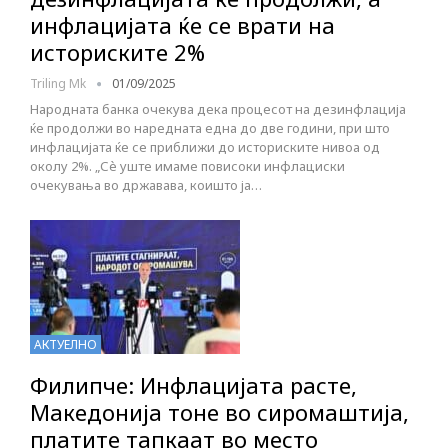
инфлацијата ќе се врати на
историските 2%
Triling Mk
01/09/2025
Народната банка очекува дека процесот на дезинфлација
ќе продолжи во наредната една до две години, при што
инфлацијата ќе се приближи до историските нивоа од
околу 2%. „Сè уште имаме повисоки инфлациски
очекувања во државава, коишто ја…
АКТУЕЛНО
Филипче: Инфлацијата расте,
Македонија тоне во сиромаштија,
платите тапкаат во место