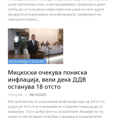
цени забележаа скок, а ова предизвика стравување дали
треба да се очекуваат нови повисоки цени на сите други
продукти и подгревање на инфлацијата. Гувернерот на
Народната банка,…
ЕКОНОМИЈА И БИЗНИС
Мицкоски очекува пониска
инфлација, вели дека ДДВ
останува 18 отсто
Triling Mk
08/10/2025
Еве трет месец по ред имаме инфлација која од 4,9 отсто
дојде до 4 отсто и очекуваме во следниот период да се
намалува. Тоа е добра вест и за граѓаните, бидејќи на тој
начин и тие ќе имаат подобар стандард и поквалитетен