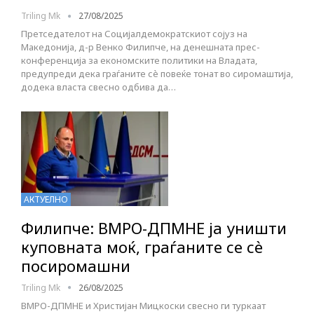
Triling Mk
27/08/2025
Претседателот на Социјалдемократскиот сојуз на
Македонија, д-р Венко Филипче, на денешната прес-
конференција за економските политики на Владата,
предупреди дека граѓаните сè повеќе тонат во сиромаштија,
додека власта свесно одбива да…
АКТУЕЛНО
Филипче: ВМРО-ДПМНЕ ја уништи
куповната моќ, граѓаните се сѐ
посиромашни
Triling Mk
26/08/2025
ВМРО-ДПМНЕ и Христијан Мицкоски свесно ги туркаат