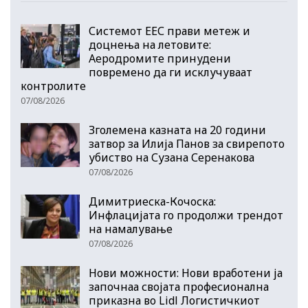
Системот ЕЕС прави метеж и
доцнења на летовите:
Аеродромите принудени
повремено да ги исклучуваат
контролите
07/08/2026
Зголемена казната на 20 години
затвор за Илија Панов за свирепото
убиство на Сузана Серенакова
07/08/2026
Димитриеска-Кочоска:
Инфлацијата го продолжи трендот
на намалување
07/08/2026
Нови можности: Нови вработени ја
започнаа својата професионална
приказна во Lidl Логистичкиот