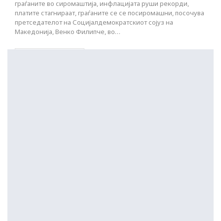
граѓаните во сиромаштија, инфлацијата руши рекорди,
платите стагнираат, граѓаните се се посиромашни, посочува
претседателот на Социјалдемократскиот сојуз на
Македонија, Венко Филипче, во…
ПОСТАРИ НАПИСИ