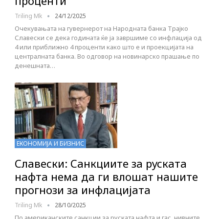
проценти
Triling Mk
24/12/2025
Очекувањата на гувернерот на Народната банка Трајко
Славески се дека годината ќе ја завршиме со инфлација од
4 или приближно 4 проценти како што е и проекцијата на
централната банка. Во одговор на новинарско прашање по
денешната…
ЕКОНОМИЈА И БИЗНИС
Славески: Санкциите за руската
нафта нема да ги влошат нашите
прогнози за инфлацијата
Triling Mk
28/10/2025
По американските санкции за руската нафта и гас, нивните