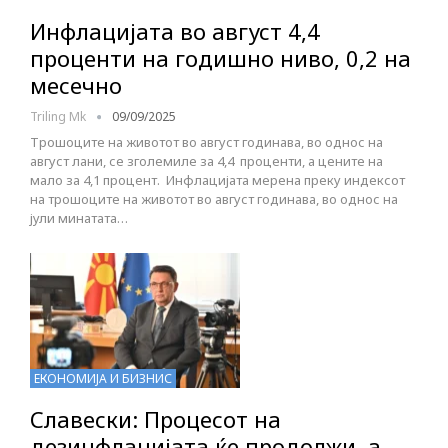
Инфлацијата во август 4,4
проценти на годишно ниво, 0,2 на
месечно
Triling Mk
09/09/2025
Трошоците на животот во август годинава, во однос на
август лани, се зголемиле за 4,4 проценти, а цените на
мало за 4,1 процент. Инфлацијата мерена преку индексот
на трошоците на животот во август годинава, во однос на
јули минатата…
ЕКОНОМИЈА И БИЗНИС
Славески: Процесот на
дезинфлацијата ќе продолжи, а