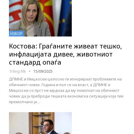
ИЗБОР
Костова: Граѓаните живеат тешко,
инфлацијата дивее, животниот
стандард опаѓа
Triling Mk
15/09/2025
ДПМНЕ и Мицкоски целосно ги игнорираат проблемите на
обичниот човек. Година и пол се на власт, а ДПМНЕ и
Мицкоски со прст не мрднаа да му помогнат на обичниот
човек да ја преброди тешката економска ситуација која тие
премолчано ја…