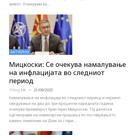
живот. Очекувам во…
АКТУЕЛНО
Мицкоски: Се очекува намалување
на инфлацијата во следниот
период
Triling Mk
21/09/2025
Намалување на инфлација во следниот период и нејзино
сведување на два до три проценти наредната година,
очекува премиерот Христијан Мицкоски. Тој денеска
одговорајќи на новинарски прашања по поставувањето
камен-темелник на Дом за стари…