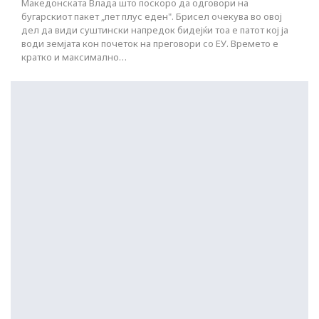
Македонската Влада што поскоро да одговори на
бугарскиот пакет „пет плус еден". Брисел очекува во овој
дел да види суштински напредок бидејќи тоа е патот кој ја
води земјата кон почеток на преговори со ЕУ. Времето е
кратко и максимално…