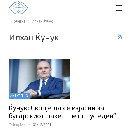
Почетна
Илхан Ќучук
Илхан Ќучук
АКТУЕЛНО
Ќучук: Скопје да се изјасни за
бугарскиот пакет „пет плус еден”
Triling Mk
01/12/2021