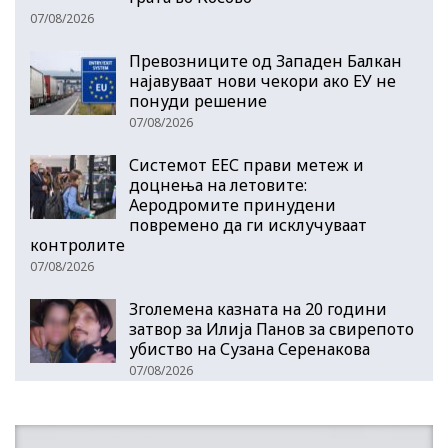
07/08/2026
Превозниците од Западен Балкан
најавуваат нови чекори ако ЕУ не
понуди решение
07/08/2026
Системот ЕЕС прави метеж и
доцнења на летовите:
Аеродромите принудени
повремено да ги исклучуваат
контролите
07/08/2026
Зголемена казната на 20 години
затвор за Илија Панов за свирепото
убиство на Сузана Серенакова
07/08/2026