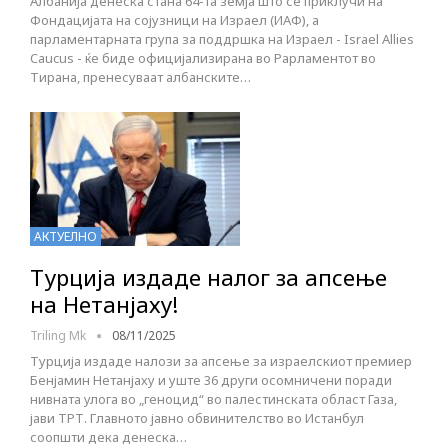
Албанија денеска стана 64-та земја што се приклучи на
Фондацијата на сојузници на Израел (ИАФ), а
парламентарната група за поддршка на Израел - Israel Allies
Caucus - ќе биде официјализирана во Pарламентот во
Тирана, пренесуваат албанските…
АКТУЕЛНО
Турција издаде налог за апсење
на Нетанјаху!
Triling Mk
08/11/2025
Турција издаде налози за апсење за израелскиот премиер
Бенјамин Нетанјаху и уште 36 други осомничени поради
нивната улога во „геноцид“ во палестинската област Газа,
јави ТРТ. Главното јавно обвинителство во Истанбул
соопшти дека денеска…