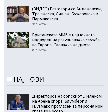
(ВИДЕО) Разговори со Андоновски,
Трајаноска, Силјан, Бужаровска и
Пармаковска
31/07/2026
Британската МИ6 е најмоќната
надворешна разузнавачка служба
во Европа, Словачка на дното
05/08/2026
НАЈНОВИ
Директорот на српскиот „Телеком“,
на Арена спорт, Блумберг и
Њузмакс прогласен за персона нон
грата во Косово