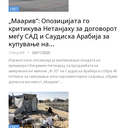
СВЕТ
„Маарив“: Опозицијата го
критикува Нетанјаху за договорот
меѓу САД и Саудиска Арабија за
купување на…
Triling Mk
20/11/2025
Израелската опозиција ја критикуваше владата на
премиерот Бенјамин Нетанјаху за продажбата на
американски авиони „Ф-35“ на Саудиска Арабија и собра 40
потписи за свикување итна парламентарна седница, објави
денеска весникот „Маарив“.…
СВЕТ