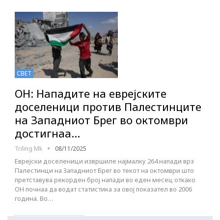
СВЕТ
ОН: Нападите на еврејските
доселеници против Палестинците
на Западниот Брег во октомври
достигнаа…
Triling Mk
08/11/2025
Еврејски доселеници извршиле најмалку 264 напади врз
Палестинци на Западниот Брег во текот на октомври што
претставува рекорден број напади во еден месец откако
ОН почнаа да водат статистика за овој показател во 2006
година. Во…