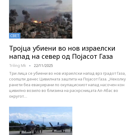
СВЕТ
Тројца убиени во нов израелски
напад на север од Појасот Газа
Triling Mk
22/11/2025
Три лица се убиени во нов израелски напад врз градот Газа,
соопшти денес Цивилната заштита на Појасот Газа. „Неколку
ранети беа евакуирани по окупацискиот напад насочен кон
цивилно возило во близина на раскрсницата Ал-Абас во
округот…