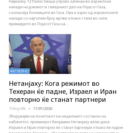
Најмалку 12 Палестинци утрово загинаа во израелски
напади на јужниот и северниот дел на Појасот Газа,
соопштија болниците во Газа. Ова е еден од израелските
напади со најголем број жртви откако стапи во сила
примирјето во Појасот Газа на…
АКТУЕЛНО
Нетанјаху: Кога режимот во
Техеран ќе падне, Израел и Иран
повторно ќе станат партнери
Triling Mk
11/01/2026
Зборувајќи на почетокот на неделниот состанок на
кабинетот, премиерот Бенјамин Нетанјаху вели дека
Израел и Иран повторно ќе станат партнери откако ќе падне