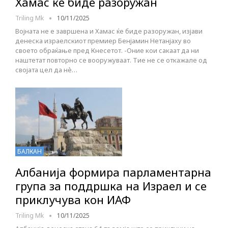
Хамас ќе биде разоружан
Triling Mk
10/11/2025
Војната не е завршена и Хамас ќе биде разоружан, изјави
денеска израелскиот премиер Бенјамин Нетанјаху во
своето обраќање пред Кнесетот. -Оние кои сакаат да ни
наштетат повторно се вооружуваат. Тие не се откажале од
својата цел да нè…
БАЛКАН
Албанија формира парламентарна
група за поддршка на Израел и се
приклучува кон ИАФ
Triling Mk
10/11/2025