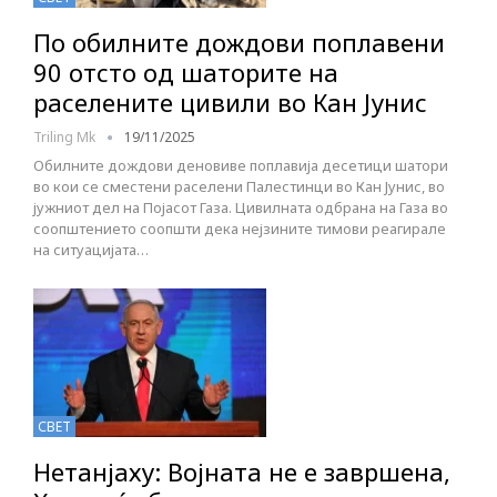
По обилните дождови поплавени
90 отсто од шаторите на
раселените цивили во Кан Јунис
Triling Mk
19/11/2025
Обилните дождови деновиве поплавија десетици шатори
во кои се сместени раселени Палестинци во Кан Јунис, во
јужниот дел на Појасот Газа. Цивилната одбрана на Газа во
соопштението соопшти дека нејзините тимови реагирале
на ситуацијата…
СВЕТ
Нетанјаху: Војната не е завршена,