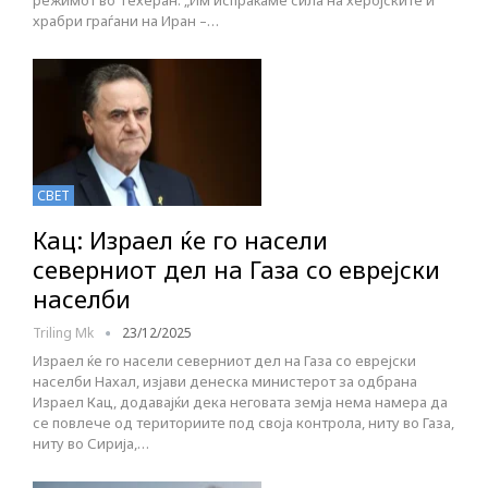
режимот во Техеран. „Им испраќаме сила на херојските и
храбри граѓани на Иран –…
СВЕТ
Кац: Израел ќе го насели
северниот дел на Газа со еврејски
населби
Triling Mk
23/12/2025
Израел ќе го насели северниот дел на Газа со еврејски
населби Нахал, изјави денеска министерот за одбрана
Израел Кац, додавајќи дека неговата земја нема намера да
се повлече од териториите под своја контрола, ниту во Газа,
ниту во Сирија,…