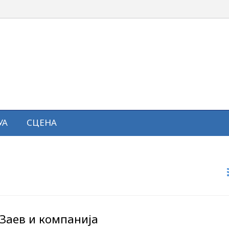
УА
СЦЕНА
 Заев и компанија