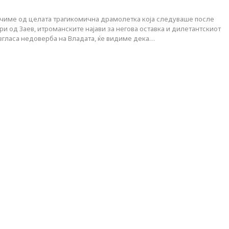
чиме од целата трагикомична драмолетка која следуваше после
и од Заев, итроманските најави за негова оставка и дилетантскиот
изгласа недоверба на Владата, ќе видиме дека…