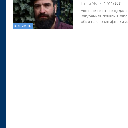
Triling Mk
17/11/2021
Ако на момент се оддале
изгубените локални избор
обид на опозицијата да 
КОЛУМНИ