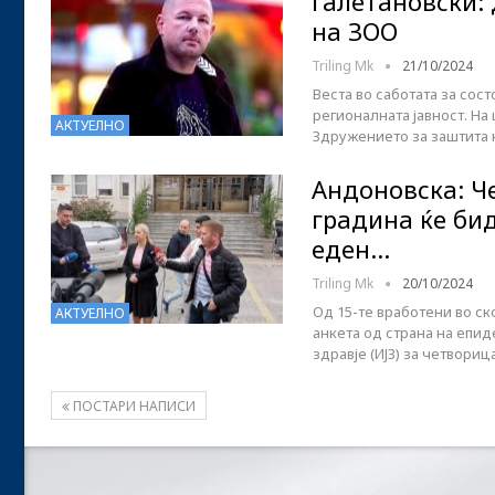
Галетановски:
на ЗОО
Triling Mk
21/10/2024
Веста во саботата за сост
регионалната јавност. На
АКТУЕЛНО
Здружението за заштита
Андоновска: Ч
градина ќе бид
еден…
Triling Mk
20/10/2024
Од 15-те вработени во с
АКТУЕЛНО
анкета од страна на епиде
здравје (ИЈЗ) за четвори
ПОСТАРИ НАПИСИ