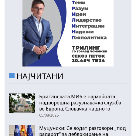
НАЈЧИТАНИ
Британската МИ6 е најмоќната
надворешна разузнавачка служба
во Европа, Словачка на дното
05/08/2026
Муцунски: Се водат разговори „под
радарот“ за деблокирање на