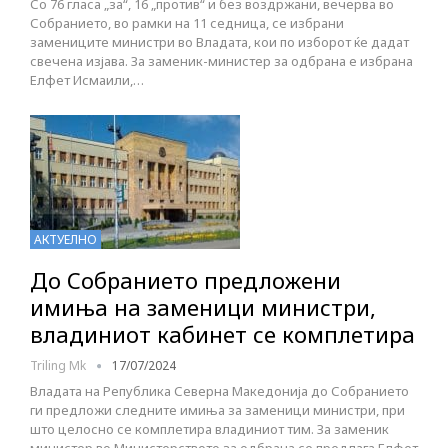
Со 76 гласа „за“, 16 „против“ и без воздржани, вечерва во
Собранието, во рамки на 11 седница, се избрани
замениците министри во Владата, кои по изборот ќе дадат
свечена изјава. За заменик-министер за одбрана е избрана
Елфет Исмаили,…
АКТУЕЛНО
До Собранието предложени
имиња на заменици министри,
владиниот кабинет се комплетира
Triling Mk
17/07/2024
Владата на Република Северна Македонија до Собранието
ги предложи следните имиња за заменици министри, при
што целосно се комплетира владиниот тим. За заменик