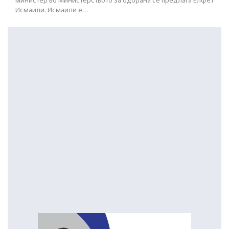
министер во Министерството за одбрана се предлага Елфет
Исмаили. Исмаили е…