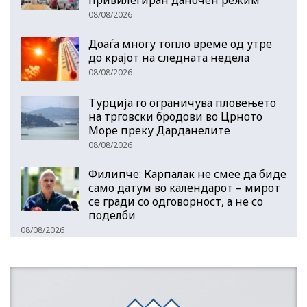
привилегиран даночен режим
08/08/2026
Доаѓа многу топло време од утре
до крајот на следната недела
08/08/2026
Турција го ограничува пловењето
на трговски бродови во Црното
Море преку Дарданелите
08/08/2026
Филипче: Карпалак не смее да биде
само датум во календарот – мирот
се гради со одговорност, а не со
поделби
08/08/2026