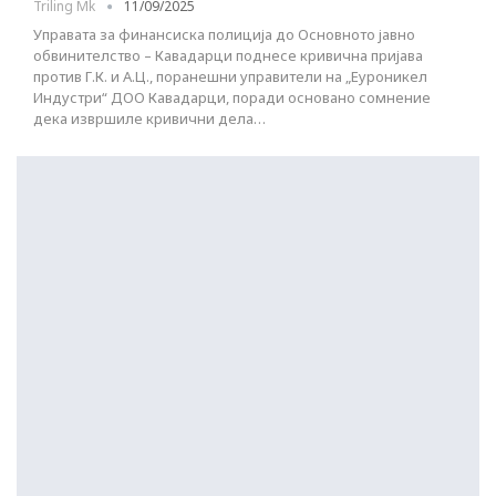
Triling Mk
11/09/2025
Управата за финансиска полиција до Основното јавно
обвинителство – Кавадарци поднесе кривична пријава
против Г.К. и А.Ц., поранешни управители на „Еуроникел
Индустри“ ДОО Кавадарци, поради основано сомнение
дека извршиле кривични дела…