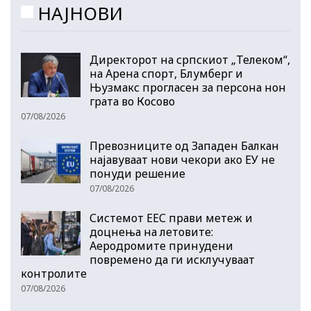
НАЈНОВИ
Директорот на српскиот „Телеком“,
на Арена спорт, Блумберг и
Њузмакс прогласен за персона нон
грата во Косово
07/08/2026
Превозниците од Западен Балкан
најавуваат нови чекори ако ЕУ не
понуди решение
07/08/2026
Системот ЕЕС прави метеж и
доцнења на летовите:
Аеродромите принудени
повремено да ги исклучуваат
контролите
07/08/2026