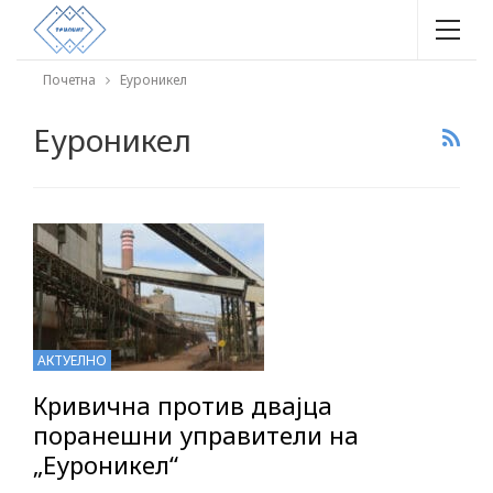
Почетна
Еуроникел
Еуроникел
АКТУЕЛНО
Кривична против двајца
поранешни управители на
„Еуроникел“