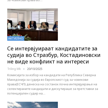
АКТУЕЛНО
Се интервјуираат кандидатите за
судија во Стразбур, Костадиновски
не виде конфликт на интереси
Triling Mk
20/10/2025
Комисијата за избор на кандидати на Република Северна
Македонија за судија во Европскиот суд за човекови
права(ЕСЧП) денеска на состанок почна интервјуирање на
селектираните кандидати и дискутираше за претставки за
потенцијален судир на…