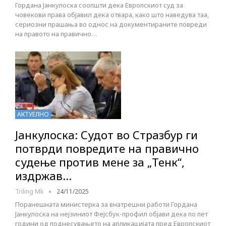
Гордана Јанкулоска соопшти дека Европскиот суд за
човекови права објавил дека отвара, како што наведува таа,
сериозни прашања во однос на документираните повреди
на правото на правично…
АКТУЕЛНО
Јанкулоска: Судот во Стразбур ги
потврди повредите на правично
судење против мене за „Тенк“,
издржав…
Triling Mk
24/11/2025
Поранешната министерка за внатрешни работи Гордана
Јанкулоска на неjзиниот Фејсбук-профил објави дека по пет
години од поднесувањето на апликацијата пред Европскиот