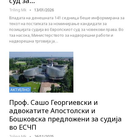
суд за…
Triling Mk
13/01/2026
Владата на денешната 141 седница беше информирана за
текот на постапката за номинирање кандидати за
позицијата судија во Европскиот суд за човекови права. Во
таа насока, Министерството за надворешни работи и
надворешна трговија ја…
АКТУЕЛНО
Проф. Сашо Георгиевски и
адвокатите Апостолски и
Бошковска предложени за судија
во ЕСЧП
Triling Mk
26/11/2025