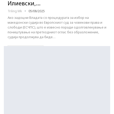
Илиевски,…
Triling Mk
05/08/2025
Ако задоцни Владата со процедурата за избор на
македонски судија во Европскиот суд за човекови права и
слободи (ЕСЧПС), што е извесно поради одолговлекување и
поништување на претходниот оглас без образложение,
судија продолжува да биде…
ПОСТАРИ НАПИСИ