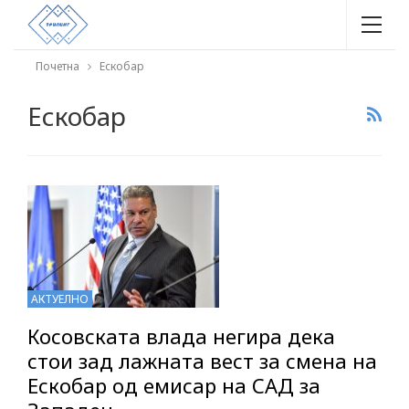
Почетна
Ескобар
Ескобар
АКТУЕЛНО
Косовската влада негира дека
стои зад лажната вест за смена на
Ескобар од емисар на САД за