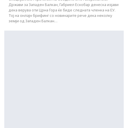
Држави за Западен Балкан, Габриел Ескобар денеска изјави
дека верува оти Црна Гора ќе биде следната членка на ЕУ.
Тој на онлајн брифинг со новинарите рече дека неколку
земји од Западен Балкан…