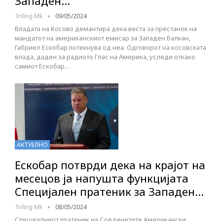
Западен…
Triling Mk
09/05/2024
Владата на Косово демантира дека веста за престанок на
мандатот на американскиот емисар за Западен Балкан,
Габриел Ескобар потекнува од неа. Одговорот на косовската
влада, даден за радиото Глас на Америка, уследи откако
самиот Ескобар…
АКТУЕЛНО
Ескобар потврди дека на крајот на
месецов ја напушта функцијата
Специјален пратеник за Западен…
Triling Mk
08/05/2024
Специјалниот пратеник на Соединетите Американски