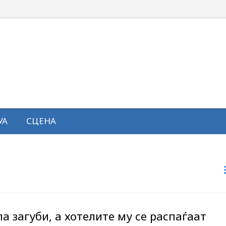
УА
СЦЕНА
а загуби, а хотелите му се распаѓаат