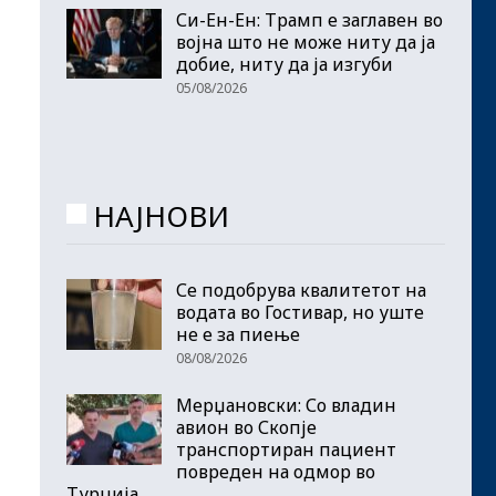
Си-Ен-Ен: Трамп е заглавен во
војна што не може ниту да ја
добие, ниту да ја изгуби
05/08/2026
НАЈНОВИ
Се подобрува квалитетот на
водата во Гостивар, но уште
не е за пиење
08/08/2026
Мерџановски: Со владин
авион во Скопје
транспортиран пациент
повреден на одмор во
Турција