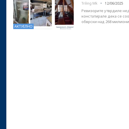
Triling Mk
12/06/2025
Ревизорите утврдиле не
констатирале дека се со
обврски над 268 милиони
АКТУЕЛНО