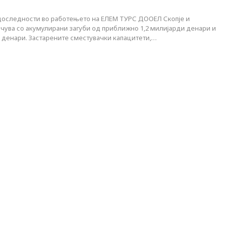
доследности во работењето на ЕЛЕМ ТУРС ДООЕЛ Скопје и
очува со акумулирани загуби од приближно 1,2 милијарди денари и
 денари. Застарените сместувачки капацитети,…