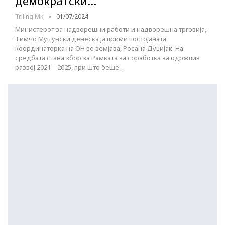
демократски…
Triling Mk
01/07/2024
Министерот за надворешни работи и надворешна трговија,
Тимчо Муцунски денеска ja прими постојаната
координаторка на ОН во земјава, Росана Дуџијак. На
средбата стана збор за Рамката за соработка за одржлив
развој 2021 – 2025, при што беше…