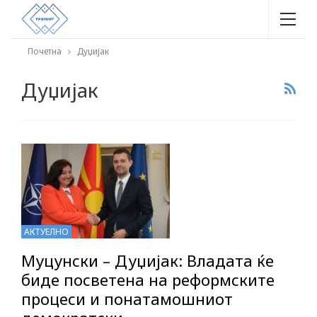
Почетна
Дуџијак
Дуџијак
АКТУЕЛНО
Муцунски – Дуџијак: Владата ќе
биде посветена на реформските
процеси и понатамошниот