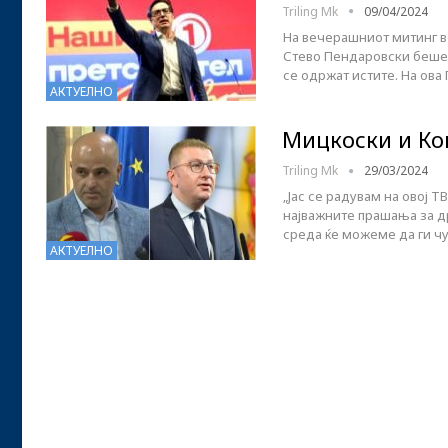
Triling Mk
09/04/2024
На вечерашниот митинг в
Стево Пендаровски беше 
се одржат истите. На ов
АКТУЕЛНО
Мицкоски и Ко
Triling Mk
29/03/2024
„Јас се радувам на овој Т
најважните прашања за др
среда ќе можеме да ги ч
АКТУЕЛНО