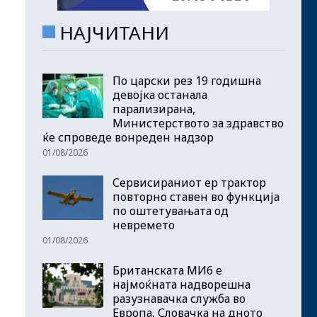
НАЈЧИТАНИ
По царски рез 19 годишна
девојка останала
парализирана,
Министерството за здравство
ќе спроведе вонреден надзор
01/08/2026
Сервисираниот ер трактор
повторно ставен во функција
по оштетувањата од
невремето
01/08/2026
Британската МИ6 е
најмоќната надворешна
разузнавачка служба во
Европа, Словачка на дното