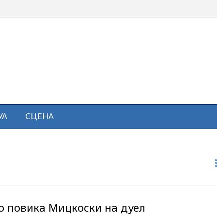
УА
СЦЕНА
о повика Мицкоски на дуел