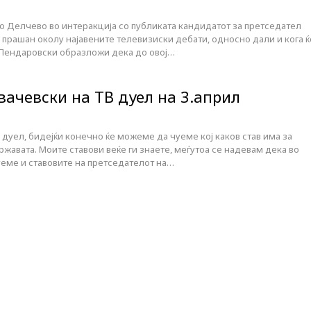
о Делчево во интеракција со публиката кандидатот за претседател
прашан околу најавените телевизиски дебати, односно дали и кога ќ
а Пендаровски образложи дека до овој…
вачевски на ТВ дуел на 3.април
В дуел, бидејќи конечно ќе можеме да чуеме кој каков став има за
жавата. Моите ставови веќе ги знаете, меѓутоа се надевам дека во
уеме и ставовите на претседателот на…