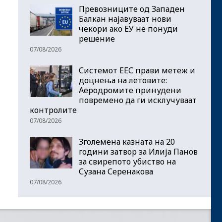
Превозниците од Западен
Балкан најавуваат нови
чекори ако ЕУ не понуди
решение
07/08/2026
Системот ЕЕС прави метеж и
доцнења на летовите:
Аеродромите принудени
повремено да ги исклучуваат
контролите
07/08/2026
Зголемена казната на 20
години затвор за Илија Панов
за свирепото убиство на
Сузана Серенакова
07/08/2026