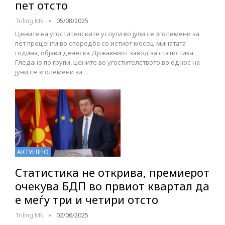
пет отсто
Triling Mk
05/08/2025
Цените на угостителските услуги во јули се зголемени за
пет проценти во споредба со истиот месец минатата
година, објави денеска Државниот завод за статистика.
Гледано по групи, цените во угостителството во однос на
јуни се зголемени за…
АКТУЕЛНО
Статистика не открива, премиерот
очекува БДП во првиот квартал да
е меѓу три и четири отсто
Triling Mk
02/06/2025