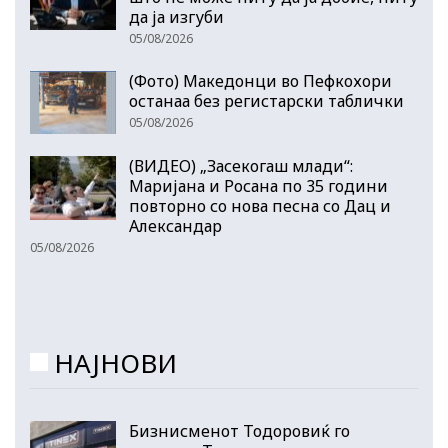
да ја изгуби
05/08/2026
(Фото) Македонци во Пефкохори
останаа без регистарски таблички
05/08/2026
(ВИДЕО) „Засекогаш млади“:
Маријана и Росана по 35 години
повторно со нова песна со Дац и
Александар
05/08/2026
НАЈНОВИ
Бизнисменот Тодоровиќ го