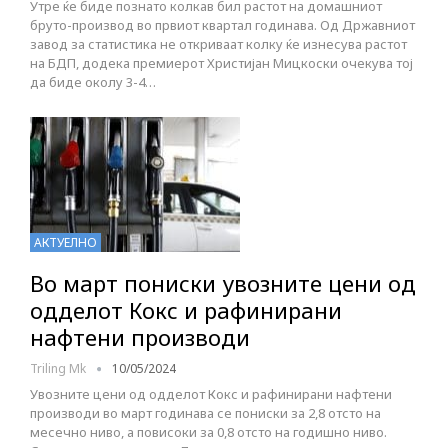
Утре ќе биде познато колкав бил растот на домашниот
бруто-производ во првиот квартал годинава. Од Државниот
завод за статистика не откриваат колку ќе изнесува растот
на БДП, додека премиерот Христијан Мицкоски очекува тој
да биде околу 3-4…
АКТУЕЛНО
Во март пониски увозните цени од
одделот Кокс и рафинирани
нафтени производи
Triling Mk
10/05/2024
Увозните цени од одделот Кокс и рафинирани нафтени
производи во март годинава се пониски за 2,8 отсто на
месечно ниво, а повисоки за 0,8 отсто на годишно ниво.