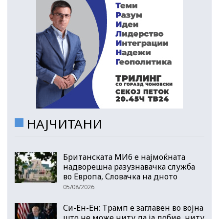
НАЈЧИТАНИ
Британската МИ6 е најмоќната
надворешна разузнавачка служба
во Европа, Словачка на дното
05/08/2026
Си-Ен-Ен: Трамп е заглавен во војна
што не може ниту да ја добие, ниту