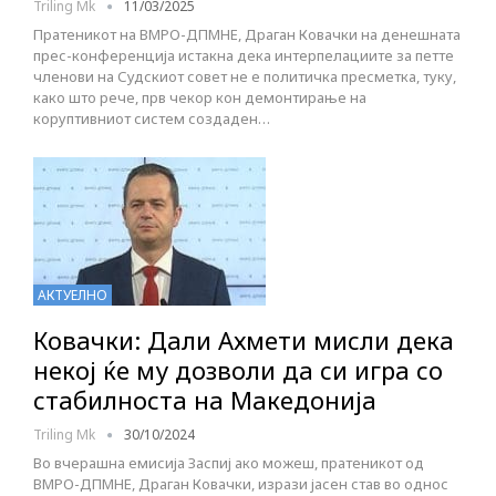
Triling Mk
11/03/2025
Пратеникот на ВМРО-ДПМНЕ, Драган Ковачки на денешната
прес-конференција истакна дека интерпелациите за петте
членови на Судскиот совет не е политичка пресметка, туку,
како што рече, прв чекор кон демонтирање на
коруптивниот систем создаден…
АКТУЕЛНО
Ковачки: Дали Ахмети мисли дека
некој ќе му дозволи да си игра со
стабилноста на Македонија
Triling Mk
30/10/2024
Во вчерашна емисија Заспиј ако можеш, пратеникот од
ВМРО-ДПМНЕ, Драган Ковачки, изрази јасен став во однос