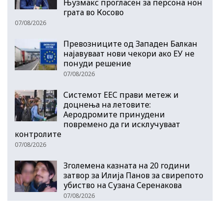
Њузмакс прогласен за персона нон
грата во Косово
07/08/2026
Превозниците од Западен Балкан
најавуваат нови чекори ако ЕУ не
понуди решение
07/08/2026
Системот ЕЕС прави метеж и
доцнења на летовите:
Аеродромите принудени
повремено да ги исклучуваат
контролите
07/08/2026
Зголемена казната на 20 години
затвор за Илија Панов за свирепото
убиство на Сузана Серенакова
07/08/2026