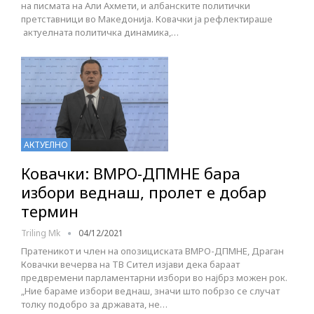
на писмата на Али Ахмети, и албанските политички
претставници во Македонија. Ковачки ја рефлектираше
актуелната политичка динамика,…
АКТУЕЛНО
Ковачки: ВМРО-ДПМНЕ бара
избори веднаш, пролет е добар
термин
Triling Mk
04/12/2021
Пратеникот и член на опозициската ВМРО-ДПМНЕ, Драган
Ковачки вечерва на ТВ Сител изјави дека бараат
предвремени парламентарни избори во најбрз можен рок.
„Ние бараме избори веднаш, значи што побрзо се случат
толку подобро за државата, не…