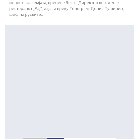
истокот на земјата, пренесе Бета. -Директно погоден е
ресторанот „Рај“, изјави преку Телеграм, Денис Пушилин,
шеф на руските…