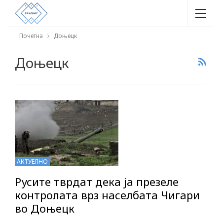
Почетна
Доњецк
Доњецк
АКТУЕЛНО
Русите тврдат дека ја презеле
контролата врз населбата Чигари
во Доњецк