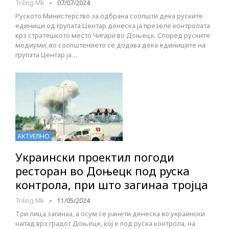
Triling Mk
07/07/2024
Руското Министерство за одбрана соопшти дека руските
единици од групата Центар денеска ја презеле контролата
врз стратешкото место Чигари во Доњецк. Според руските
медиуми, во соопштението се додава дека единиците на
групата Центар ја…
АКТУЕЛНО
Украински проектил погоди
ресторан во Доњецк под руска
контрола, при што загинаа тројца
Triling Mk
11/05/2024
Три лица загинаа, а осум се ранети денеска во украински
напад врз градот Доњецк, кој е под руска контрола, на