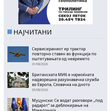
НАЈЧИТАНИ
Сервисираниот ер трактор
повторно ставен во функција по
оштетувањата од невремето
01/08/2026
Британската МИ6 е најмоќната
надворешна разузнавачка служба
во Европа, Словачка на дното
05/08/2026
Муцунски: Се водат разговори „под
радарот“ за деблокирање на
Македонија