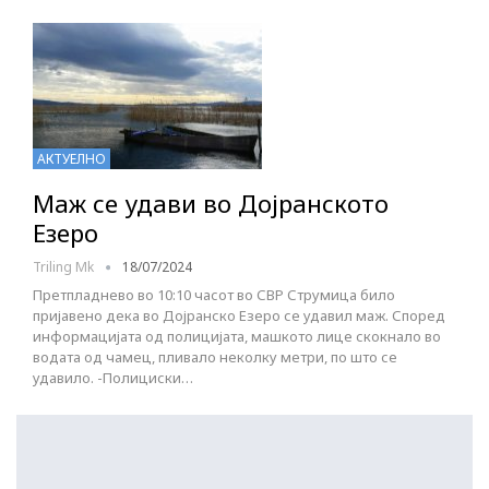
АКТУЕЛНО
Маж се удави во Дојранското
Езеро
Triling Mk
18/07/2024
Претпладнево во 10:10 часот во СВР Струмица било
пријавено дека во Дојранско Езеро се удавил маж. Според
информацијата од полицијата, машкото лице скокнало во
водата од чамец, пливало неколку метри, по што се
удавило. -Полициски…