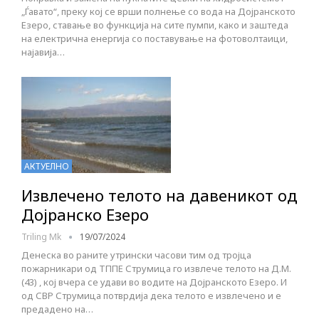
„Ѓавато“, преку кој се врши полнење со вода на Дојранското
Езеро, ставање во функција на сите пумпи, како и заштеда
на електрична енергија со поставување на фотоволтаици,
најавија…
АКТУЕЛНО
Извлечено телото на давеникот од
Дојранско Езеро
Triling Mk
19/07/2024
Денеска во раните утрински часови тим од тројца
пожарникари од ТППЕ Струмица го извлече телото на Д.М.
(43) , кој вчера се удави во водите на Дојранското Езеро. И
од СВР Струмица потврдија дека телото е извлечено и е
предадено на…