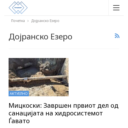
Почетна
Дојранско Езеро
Дојранско Езеро
АКТУЕЛНО
Мицкоски: Завршен првиот дел од
санацијата на хидросистемот
Ѓавато