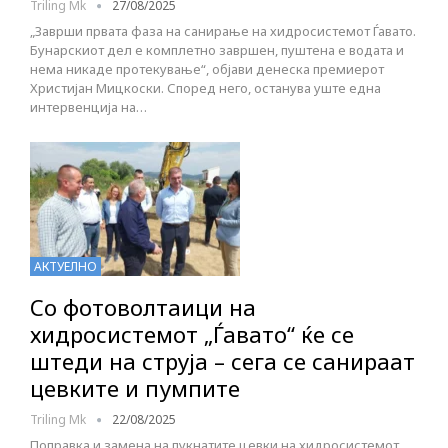
Triling Mk
27/08/2025
„Заврши првата фаза на санирање на хидросистемот Ѓавато.
Бунарскиот дел е комплетно завршен, пуштена е водата и
нема никаде протекување“, објави денеска премиерот
Христијан Мицкоски. Според него, останува уште една
интервенција на…
АКТУЕЛНО
Со фотоволтаици на
хидросистемот „Ѓавато“ ќе се
штеди на струја – сега се санираат
цевките и пумпите
Triling Mk
22/08/2025
Поправка и замена на пукнатите цевки на хидросистемот