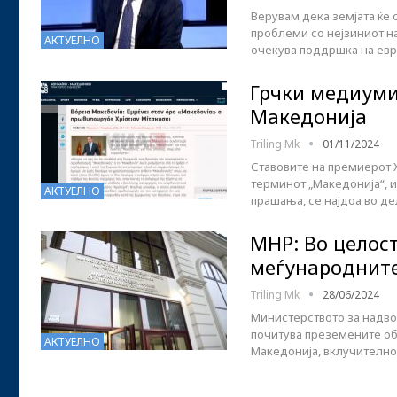
Верувам дека земјата ќе 
проблеми со нејзиниот нај
АКТУЕЛНО
очекува поддршка на евр
Грчки медиуми
Македонија
Triling Mk
01/11/2024
Ставовите на премиерот 
терминот „Македонија“, 
АКТУЕЛНО
прашања, се најдоа во де
МНР: Во целос
меѓународните
Triling Mk
28/06/2024
Министерството за надво
почитува преземените об
АКТУЕЛНО
Македонија, вклучително