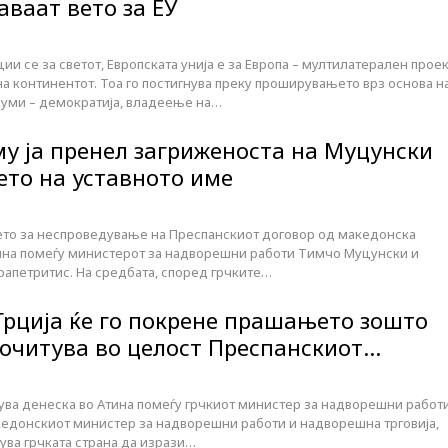
аваат вето за ЕУ
и се за светот, Европската унија е за Европа – мултилатерален прое
на континентот. Тоа го постигнува преку проширувањето врз основа н
уми – демократија, владеење на…
му ја пренел загриженоста на Муцунски
ето на уставното име
ето за неспроведување на Преспанскиот договор од македонска
тина помеѓу министерот за надворешни работи Тимчо Муцунски и
ерапетритис. На средбата, според грчките…
Грција ќе го покрене прашањето зошто
 почитува во целост Преспанскиот…
жува денеска во Атина помеѓу грчкиот министер за надворешни работ
акедонскиот министер за надворешни работи и надворешна трговија,
ува грчката страна да изрази…