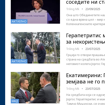
соседите ни ст
Triling Mk
23/09/2025
Она што Обединетите наци
со една врвна цел – мир 
АКТУЕЛНО
Kопенхагенските критери
Герапетритис 
за некористењ
Triling Mk
23/07/2025
Грција го отвори прашањ
страна на средбата во А
АКТУЕЛНО
неговиот колега Јоргос Г
Екатимерини: 
земјава не го
Triling Mk
23/07/2025
На средбата која се одр
Јоргос Гераптеритис и м
МКД
Тимчо Муцунски, се очек