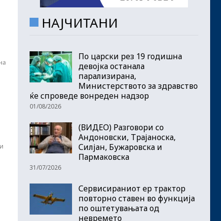
НАЈЧИТАНИ
По царски рез 19 годишна
на
девојка останала
парализирана,
Министерството за здравство
ќе спроведе вонреден надзор
01/08/2026
(ВИДЕО) Разговори со
Андоновски, Трајаноска,
ри
Силјан, Бужаровска и
Пармаковска
31/07/2026
Сервисираниот ер трактор
повторно ставен во функција
по оштетувањата од
невремето