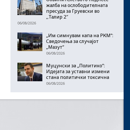
жалба на ослободителната
пресуда за Груевски во
,,Талир 2″
06/08/2026
„Им симнувам капа на РКМ“:
Сведочења за случајот
„Мазут“
06/08/2026
Муцунски за „Политико“:
Идејата за уставни измени
стана политички токсична
06/08/2026