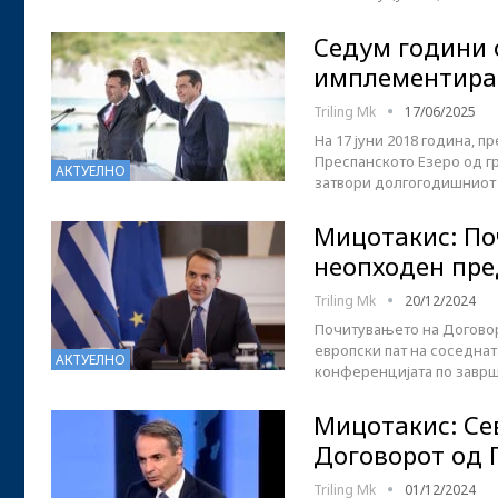
Седум години 
имплементиран
Triling Mk
17/06/2025
На 17 јуни 2018 година, 
Преспанското Езеро од гр
АКТУЕЛНО
затвори долгогодишниот 
Мицотакис: По
неопходен пре
Triling Mk
20/12/2024
Почитувањето на Договор
европски пат на соседнат
АКТУЕЛНО
конференцијата по заврш
Мицотакис: Се
Договорот од 
Triling Mk
01/12/2024