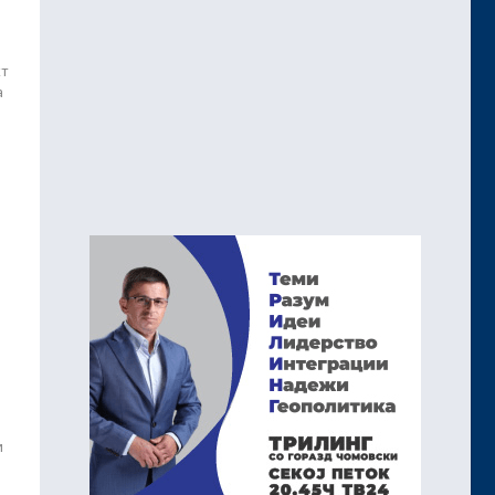
кт
а
и