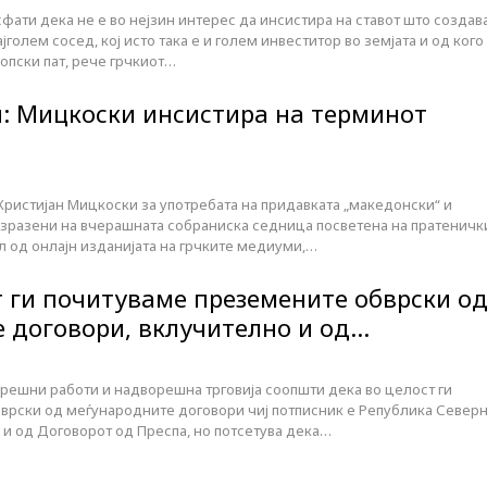
сфати дека не е во нејзин интерес да инсистира на ставот што создав
голем сосед, кој исто така е и голем инвеститор во земјата и од кого
опски пат, рече грчкиот…
: Мицкоски инсистира на терминот
Христијан Мицкоски за употребата на придавката „македонски“ и
изразени на вчерашната собраниска седница посветена на пратеничк
л од онлајн изданијата на грчките медиуми,…
т ги почитуваме преземените обврски о
 договори, вклучително и од…
решни работи и надворешна трговија соопшти дека во целост ги
врски од меѓународните договори чиј потписник е Република Север
 и од Договорот од Преспа, но потсетува дека…