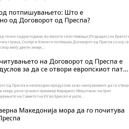
од потпишувањето: Што е
о од Договорот од Преспа?
пред точно седум години, во малото село Нивици (Псарадес) на брегот 
чка страна, Скопје и Атина го потпишаа Договорот од Преспа со кој се
спор меѓу двете земји,…
читувањето на Договорот од Преспа е
дуслов за да се отвори европскиот пат…
от од Преспа е неопходен предуслов за во некој момент да се отво
а земја, рече грчкиот премиер Киријакос Мицотакис на прес
увањето на Самитот на ЕУ во Брисел и уште…
верна Македонија мора да го почитува
Преспа