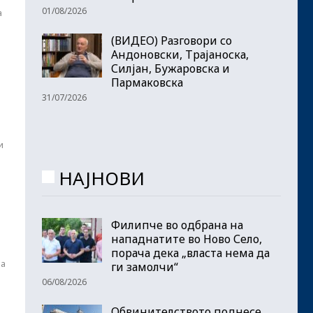
01/08/2026
а
(ВИДЕО) Разговори со
Андоновски, Трајаноска,
Силјан, Бужаровска и
Пармаковска
31/07/2026
и
НАЈНОВИ
д
Филипче во одбрана на
нападнатите во Ново Село,
порача дека „власта нема да
на
ги замолчи“
06/08/2026
Обвинителството поднесе