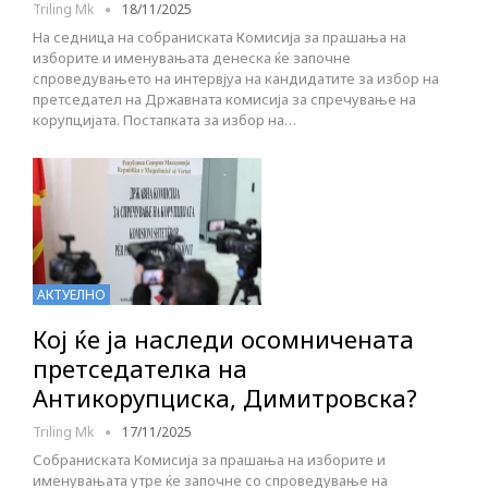
Triling Mk
18/11/2025
На седница на собраниската Комисија за прашања на
изборите и именувањата денеска ќе започне
спроведувањето на интервјуа на кандидатите за избор на
претседател на Државната комисија за спречување на
корупцијата. Постапката за избор на…
АКТУЕЛНО
Кој ќе ја наследи осомничената
претседателка на
Антикорупциска, Димитровска?
Triling Mk
17/11/2025
Собраниската Комисија за прашања на изборите и
именувањата утре ќе започне со спроведување на