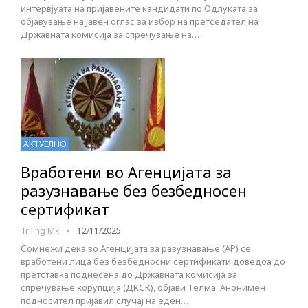
интервјуата на пријавените кандидати по Одлуката за
објавување на јавен оглас за избор на претседател на
Државната комисија за спречување на…
АКТУЕЛНО
Вработени во Агенцијата за
разузнавање без безбедносен
сертификат
Triling Mk
12/11/2025
Сомнежи дека во Агенцијата за разузнавање (АР) се
вработени лица без безбедносни сертификати доведоа до
претставка поднесена до Државната комисија за
спречување корупција (ДКСК), објави Телма. Анонимен
подносител пријавил случај на еден…