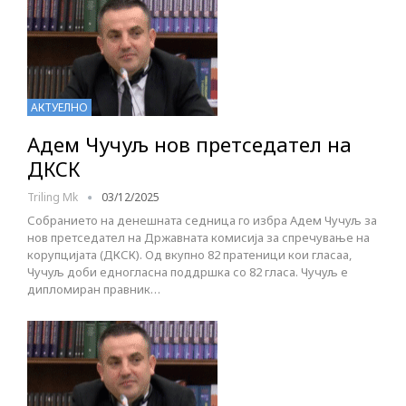
АКТУЕЛНО
Адем Чучуљ нов претседател на
ДКСК
Triling Mk
03/12/2025
Собранието на денешната седница го избра Адем Чучуљ за
нов претседател на Државната комисија за спречување на
корупцијата (ДКСК). Од вкупно 82 пратеници кои гласаа,
Чучуљ доби едногласна поддршка со 82 гласа. Чучуљ е
дипломиран правник…