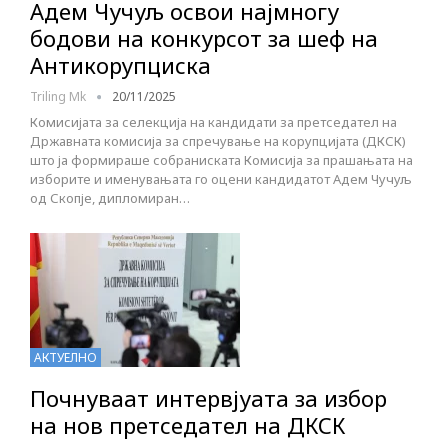
Адем Чучуљ освои најмногу
бодови на конкурсот за шеф на
Антикорупциска
Triling Mk
20/11/2025
Комисијата за селекција на кандидати за претседател на
Државната комисија за спречување на корупцијата (ДКСК)
што ја формираше собраниската Комисија за прашањата на
изборите и именувањата го оцени кандидатот Адем Чучуљ
од Скопје, дипломиран…
АКТУЕЛНО
Почнуваат интервјуата за избор
на нов претседател на ДКСК