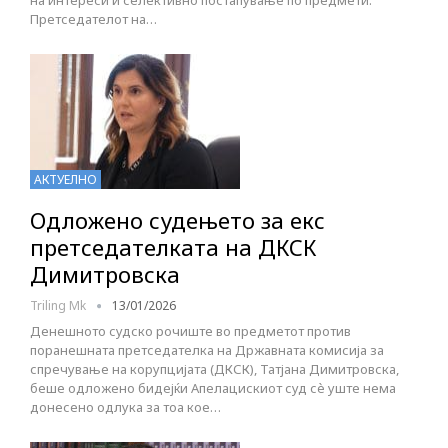
на интереси и селективно постапување по предмети.
Претседателот на…
АКТУЕЛНО
Одложено судењето за екс
претседателката на ДКСК
Димитровска
Triling Mk
13/01/2026
Денешното судско рочиште во предметот против
поранешната претседателка на Државната комисија за
спречување на корупцијата (ДКСК), Татјана Димитровска,
беше одложено бидејќи Апелацискиот суд сè уште нема
донесено одлука за тоа кое…