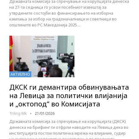
Државната комисија за спречување на корупцијата денеска
на 27-та седница го усвои посебниот извештај за
утврдените состојби во финансирањето на изборна
кампања за избор на градоначалници и советници во
општините во РС Македонија 2025…
АКТУЕЛНО
ДКСК ги демантира обвинувањата
на Левица за политички влијанија
и „октопод“ во Комисијата
Triling Mk
21/01/2026
Државната комисија за спречување на корупцијата (ДКСК)
денеска на брифинг ги отфрли наводите на Левица дека во
институцијата постои политичка мрежа на влијание, судир