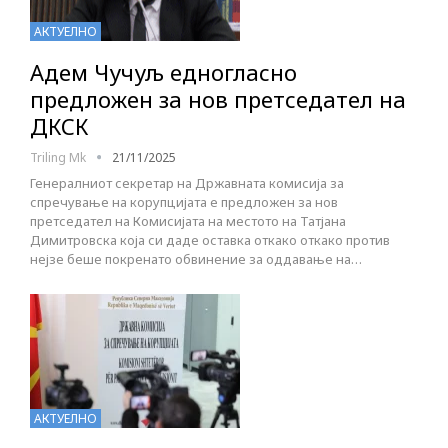
АКТУЕЛНО
Адем Чучуљ едногласно
предложен за нов претседател на
ДКСК
Triling Mk
21/11/2025
Генералниот секретар на Државната комисија за
спречување на корупцијата е предложен за нов
претседател на Комисијата на местото на Татјана
Димитровска која си даде оставка откако откако против
нејзе беше покренато обвинение за оддавање на…
АКТУЕЛНО