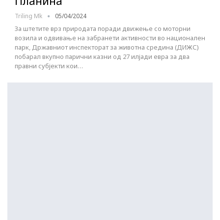
Планина
Triling Mk
05/04/2024
За штетите врз природата поради движење со моторни
возила и одвивање на забранети активности во национален
парк, Државниот инспекторат за животна средина (ДИЖС)
побарал вкупно парични казни од 27 илјади евра за два
правни субјекти кои…