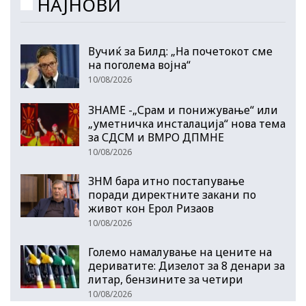
НАЈНОВИ
Вучиќ за Билд: „На почетокот сме
на поголема војна“
10/08/2026
ЗНАМЕ -„Срам и понижување“ или
„уметничка инсталација“ нова тема
за СДСМ и ВМРО ДПМНЕ
10/08/2026
ЗНМ бара итно постапување
поради директните закани по
живот кон Ерол Ризаов
10/08/2026
Големо намалување на цените на
дериватите: Дизелот за 8 денари за
литар, бензините за четири
10/08/2026