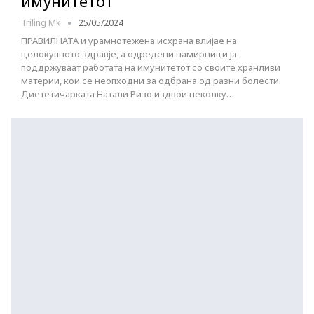
имунитетот
Triling Mk
25/05/2024
ПРАВИЛНАТА и урамнотежена исхрана влијае на
целокупното здравје, а одредени намирници ја
поддржуваат работата на имунитетот со своите хранливи
материи, кои се неопходни за одбрана од разни болести.
Диететичарката Натали Ризо издвои неколку…