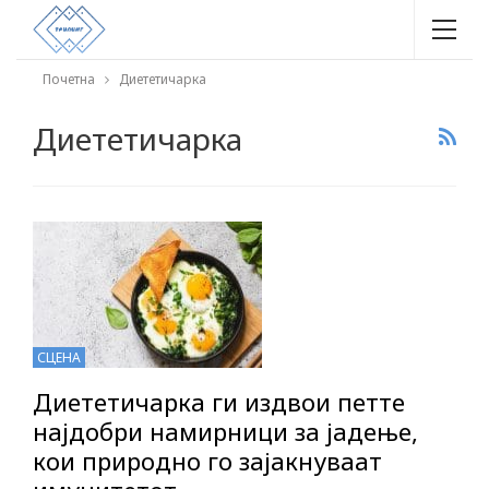
Почетна
Диететичарка
Диететичарка
СЦЕНА
Диететичарка ги издвои петте
најдобри намирници за јадење,
кои природно го зајакнуваат