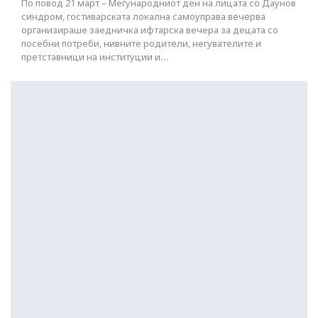
По повод 21 март – Меѓународниот ден на лицата со Даунов
синдром, гостиварската локална самоуправа вечерва
организираше заедничка ифтарска вечера за децата со
посебни потреби, нивните родители, негувателите и
претставници на институции и…