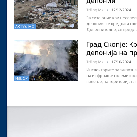
депонии
Triling Mk
12/12/2024
За сите оние кои несовес
депонии, се предлага глоб
АКТУЕЛНО
Дополнително, се предла
Град Скопје: К
депонија на пр
Triling Mk
17/10/2024
Инспекторите за животна 
на исфрлање големи коли
ИЗБОР
палење, на територијата 