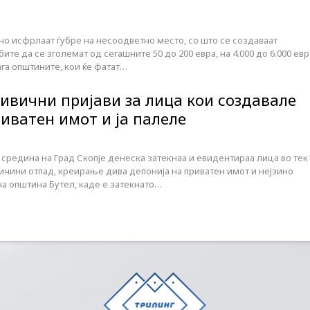
но исфрлаат ѓубре на несоодветно место, со што се создаваат
ите да се зголемат од сегашните 50 до 200 евра, на 4.000 до 6.000 евр
га општините, кои ќе фатат…
ривични пријави за лица кои создавале
иватен имот и ја палеле
средина на Град Скопје денеска затекнаа и евидентираа лица во тек
чини отпад, креирање дива депонија на приватен имот и нејзино
на општина Бутел, каде е затекнато…