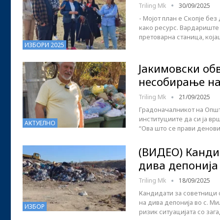
Triling Mk
30/09/2025
- Мојот план е Скопје бе
како ресурс. Вардариште 
претоварна станица, кој
ИЗБОРИ 2025
Јакимовски об
несобирање на
Triling Mk
21/09/2025
Градоначалникот на Општ
институциите да си ја вр
АКТУЕЛНО
“Ова што се прави денов
(ВИДЕО) Канди
дива депонија
Triling Mk
18/09/2025
Кандидати за советници 
на дива депонија во с. 
ИЗБОР
ризик ситуацијата со за