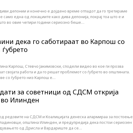
з диви депонии и конечно е дојдено време отпадот да го третираме
е само една од локациите како дива депонија, покрај тоа што е и
ашто во овие четири години сериозно беше…
вини дека го саботираат во Карпош со
 ѓубрето
ина Карпош, Стевчо Јакимовски, сподели видео во кое ги прозва
шат својата работа и да го решат проблемот со ѓубрето во општината.
иве со ѓубрето низ Карпош е…
дати за советници од СДСМ открија
 во Илинден
од редовите на СДСМ и Коалицијата денеска алармираа за постоење
Миладиновци, општина Илинден, и предупредија дека постои сериозен
гадувањето од Дрисла и Вардариште да се…