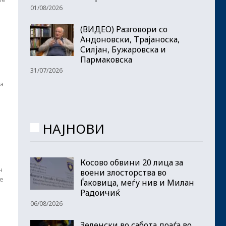
01/08/2026
(ВИДЕО) Разговори со
Андоновски, Трајаноска,
Силјан, Бужаровска и
Пармаковска
31/07/2026
на
НАЈНОВИ
Косово обвини 20 лица за
н
воени злосторства во
не
Ѓаковица, меѓу нив и Милан
Радоичиќ
06/08/2026
Зеленски во сабота доаѓа во