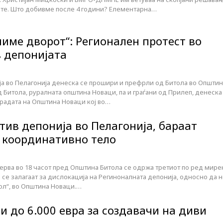
те. Што добивме после 4 години? Елементарна…
ниме дворот“: Регионален протест во
 депонијата
ја во Пелагонија денеска се прошири и префрли од Битола во Општи
Битола, руралната општина Новаци, па и граѓани од Прилеп, денеска
градата на Општина Новаци кој во…
тив депонија во Пелагонија, бараат
 координативно тело
ерва во 18 часот пред Општина Битола се одржа третиот по ред мире
 се залагаат за дислокација на Региноналната депонија, односно да 
ол“, во Општина Новаци.…
и до 6.000 евра за создавачи на диви