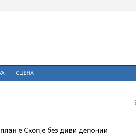
УА
СЦЕНА
план е Скопје без диви депонии