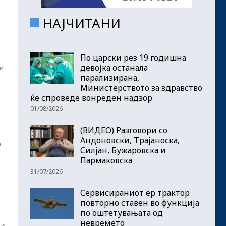
НАЈЧИТАНИ
По царски рез 19 годишна
девојка останала
и
парализирана,
Министерството за здравство
ќе спроведе вонреден надзор
01/08/2026
(ВИДЕО) Разговори со
Андоновски, Трајаноска,
а
Силјан, Бужаровска и
Пармаковска
31/07/2026
е
Сервисираниот ер трактор
повторно ставен во функција
по оштетувањата од
невремето
ње