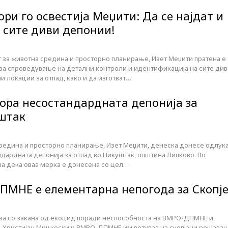
ри го освестија Меџити: Да се најдат и
 сите диви депонии!
 за животна средина и просторно планирање, Изет Меџити пратена е
за спроведување на детални контроли и идентификација на сите див
 локации за отпад, како и да изготват…
вора несoстандардната депонија за
штак
редина и просторно планирање, Изет Меџити, денеска донесе одлук
дардната депонија за отпад во Никуштак, општина Липково. Во
ва дека оваа мерка е донесена со цел…
МНЕ е елементарна непогода за Скопј
ува со закана од екоцид поради неспособноста на ВМРО-ДПМНЕ и
 Христијан Мицкоски и ВМРО-ДПМНЕ им ветуваа на скопјани решава