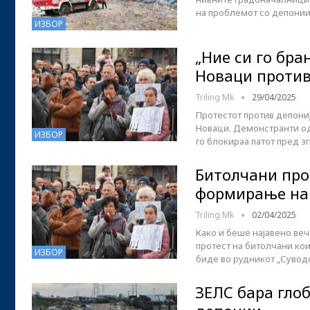
на проблемот со депонии
ИЗБОР
„Ние си го бра
Новаци против
Triling Mk
29/04/2025
Протестот против депони
Новаци. Демонстранти од 
ИЗБОР
го блокираа патот пред з
Битолчани про
формирање на
Triling Mk
02/04/2025
Како и беше најавено веч
протест на битолчани кои
ИЗБОР
биде во рудникот „Сувод
ЗЕЛС бара глоб