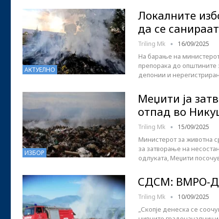
Локалните избо
да се санираат
Triling Mk
16/09/2025
На барање на министерот
препорака до општините 
АКТУЕЛНО
депонии и нерегистрирани
Меџити ја зат
отпад во Нику
Triling Mk
15/09/2025
Министерот за животна с
за затворање на несoстан
ИЗБОР
одлуката, Меџити посочу
СДСМ: ВМРО-ДП
Triling Mk
10/09/2025
„Скопје денеска се сооч
нивните градоначалници.