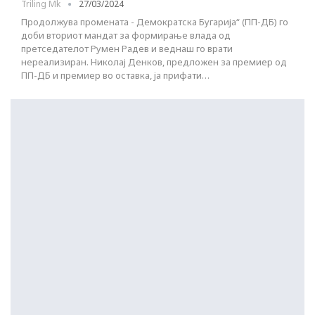
Triling Mk
27/03/2024
Продолжува промената - Демократска Бугарија“ (ПП-ДБ) го
доби вториот мандат за формирање влада од
претседателот Румен Радев и веднаш го врати
нереализиран. Николај Денков, предложен за премиер од
ПП-ДБ и премиер во оставка, ја прифати…